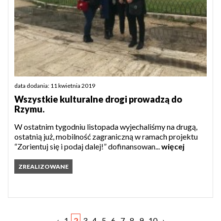
data dodania: 11 kwietnia 2019
Wszystkie kulturalne drogi prowadzą do
Rzymu.
W ostatnim tygodniu listopada wyjechaliśmy na drugą,
ostatnią już, mobilność zagraniczną w ramach projektu
“Zorientuj się i podaj dalej!” dofinansowan...
więcej
ZREALIZOWANE
‹
1
2
3
4
5
6
7
8
9
10
›