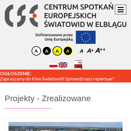
A
A
A
OGŁOSZENIE:
Zapraszamy do Kina Światowid! Sprawdź nasz repertuar!
Projekty - Zrealizowane