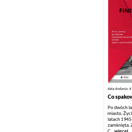
data dodania: 
Co spakow
Po dwóch l
miasto. Życ
latach 1945
zamknięta. 
C...
więcej