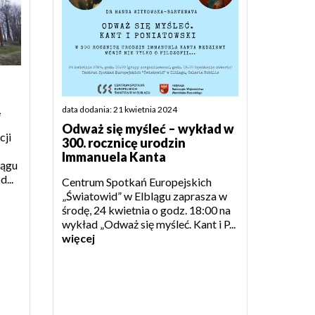
⛪
data dodania: 21 kwietnia 2024
Odważ się myśleć – wykład w
cji
300. rocznicę urodzin
Immanuela Kanta
lągu
...
Centrum Spotkań Europejskich
„Światowid” w Elblągu zaprasza w
środę, 24 kwietnia o godz. 18:00 na
wykład „Odważ się myśleć. Kant i P...
więcej