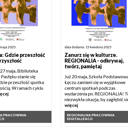
 maja 2025
data dodania: 15 kwietnia 2025
a: Gdzie przeszłość
Zanurz się w kulturze.
rzyszłość
REGIONALIA - odkrywaj,
twórz, pamiętaj
27 maja, Biblioteka
Pasłęku stanie się
Już 20 maja, Szkoła Podstawow
dzie przeszłość spotka
Łęczu zamieni się w wyjątkowe
zością. W ramach cyklu
centrum spotkań podczas
ęcej
wydarzenia pn. REGIONALIA! T
niezwykła okazja, by zagłębić się
więcej
NA PRACOWNIA
REGIONALNA PRACOWNIA
CJI
DIGITALIZACJI