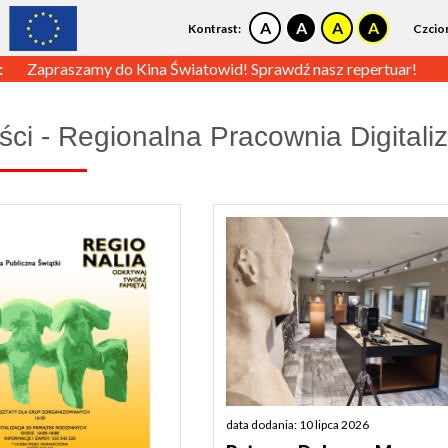
Kontrast:
Czcio
:
Zapraszamy do Kina Światowid! Sprawdź nasz repertuar!
ści - Regionalna Pracownia Digitaliz
data dodania: 10 lipca 2026