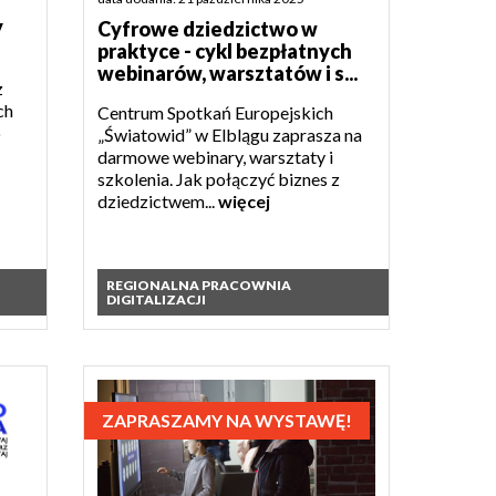
y
Cyfrowe dziedzictwo w
praktyce - cykl bezpłatnych
webinarów, warsztatów i s...
z
ch
Centrum Spotkań Europejskich
o
„Światowid” w Elblągu zaprasza na
darmowe webinary, warsztaty i
szkolenia. Jak połączyć biznes z
dziedzictwem...
więcej
REGIONALNA PRACOWNIA
DIGITALIZACJI
ZAPRASZAMY NA WYSTAWĘ!