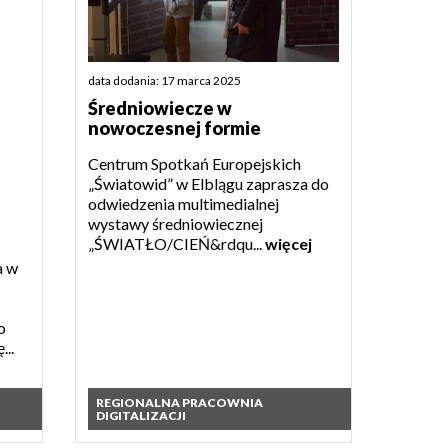
data dodania: 17 marca 2025
Średniowiecze w
nowoczesnej formie
Centrum Spotkań Europejskich
„Światowid” w Elblągu zaprasza do
odwiedzenia multimedialnej
wystawy średniowiecznej
„ŚWIATŁO/CIEŃ&rdqu...
więcej
a w
o
...
REGIONALNA PRACOWNIA
DIGITALIZACJI