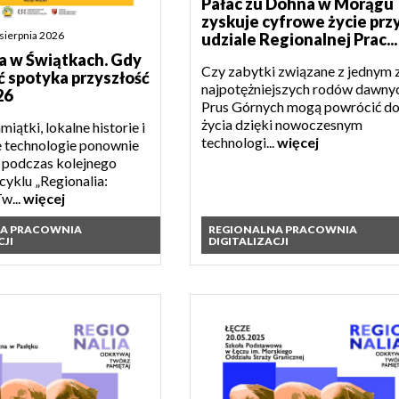
Pałac zu Dohna w Morągu
zyskuje cyfrowe życie prz
 sierpnia 2026
udziale Regionalnej Prac...
a w Świątkach. Gdy
Czy zabytki związane z jednym 
ć spotyka przyszłość
najpotężniejszych rodów dawny
26
Prus Górnych mogą powrócić d
życia dzięki nowoczesnym
iątki, lokalne historie i
technologi...
więcej
 technologie ponownie
y podczas kolejnego
cyklu „Regionalia:
w...
więcej
NA PRACOWNIA
REGIONALNA PRACOWNIA
CJI
DIGITALIZACJI