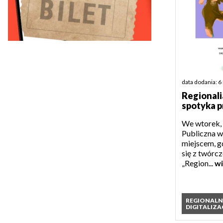
data dodania: 6
Regionali
spotyka p
We wtorek, 
Publiczna w 
miejscem, g
się z twórc
„Region...
wi
REGIONAL
DIGITALIZA