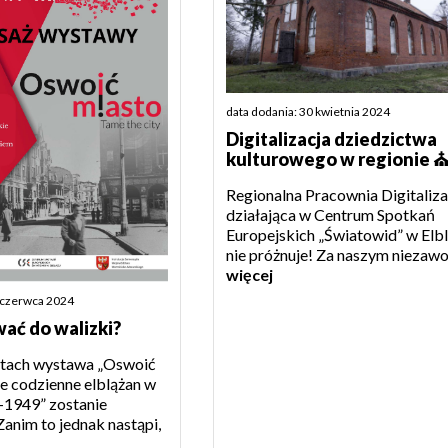
data dodania: 30 kwietnia 2024
Digitalizacja dziedzictwa
kulturowego w regionie 
Regionalna Pracownia Digitaliza
działająca w Centrum Spotkań
Europejskich „Światowid” w Elb
nie próżnuje! Za naszym niezawod
więcej
4 czerwca 2024
ać do walizki?
atach wystawa „Oswoić
ie codzienne elblążan w
-1949” zostanie
Zanim to jednak nastąpi,