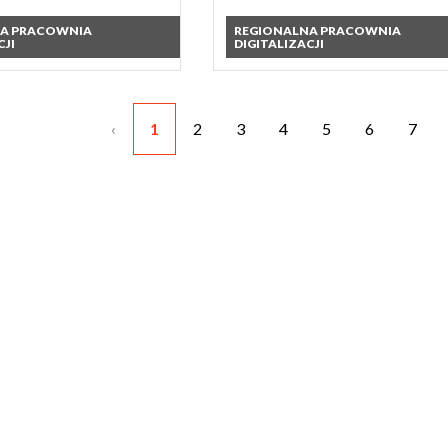
NA PRACOWNIA
REGIONALNA PRACOWNIA
CJI
DIGITALIZACJI
‹
1
2
3
4
5
6
7