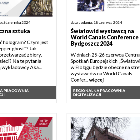
 października 2024
data dodania: 18 czerwca 2024
czna sztuka
Światowid wystawcą na
World Canals Conference
ć hologram? Czym jest
Bydgoszcz 2024
epper ghost"? Jak
przetwarzać zbiory,
W dniach 25-26 czerwca Centr
sieci? Na te pytania
Spotkań Europejskich „Światow
 wykładowcy Aka...
w Elblągu będzie obecne na stre
wystawców na World Canals
Confer...
więcej
NA PRACOWNIA
REGIONALNA PRACOWNIA
CJI
DIGITALIZACJI