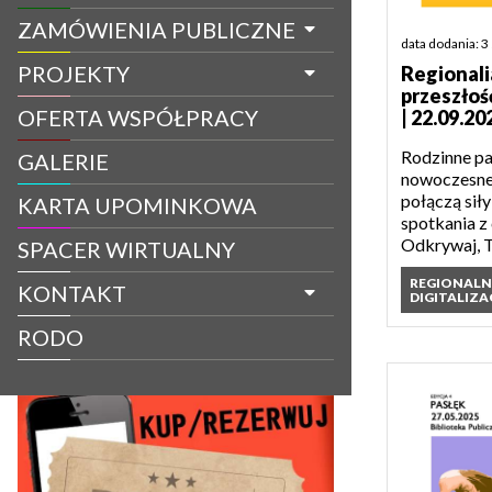
ZAMÓWIENIA PUBLICZNE
data dodania: 3
PROJEKTY
Regionali
przeszłoś
OFERTA WSPÓŁPRACY
| 22.09.20
Rodzinne pam
GALERIE
nowoczesne
połączą sił
KARTA UPOMINKOWA
spotkania z 
Odkrywaj, T
SPACER WIRTUALNY
REGIONAL
KONTAKT
DIGITALIZA
RODO