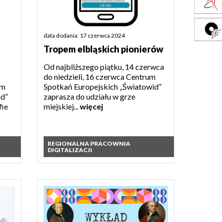
data dodania: 17 czerwca 2024
Tropem elbląskich pionierów
Od najbliższego piątku, 14 czerwca
do niedzieli, 16 czerwca Centrum
um
Spotkań Europejskich „Światowid”
id”
zaprasza do udziału w grze
fie
miejskiej...
więcej
REGIONALNA PRACOWNIA
DIGITALIZACJI