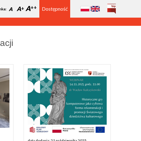
A
A
Dostępność
A
nka:
acji
data dodania: 21 października 2025