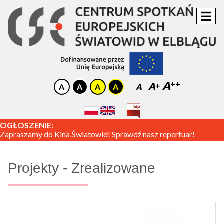
A
A
A
OGŁOSZENIE:
Zapraszamy do Kina Światowid! Sprawdź nasz repertuar!
Projekty - Zrealizowane