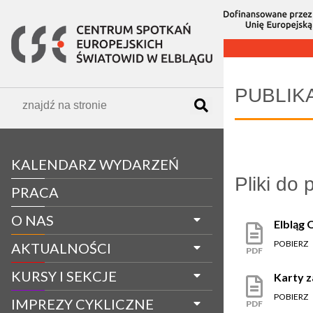
OGŁOSZENIE
PUBLIK
KALENDARZ WYDARZEŃ
Pliki do 
PRACA
O NAS
Elbląg 
POBIERZ
AKTUALNOŚCI
PDF
KURSY I SEKCJE
Karty z
POBIERZ
IMPREZY CYKLICZNE
PDF