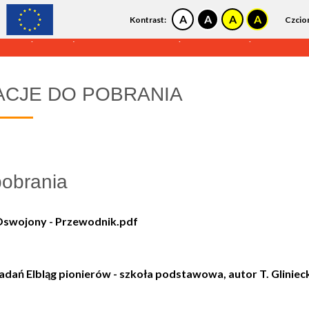
Kontrast:
Czcio
:
Zapraszamy do Kina Światowid! Sprawdź nasz repertuar!
ACJE DO POBRANIA
pobrania
Oswojony - Przewodnik.pdf
adań Elbląg pionierów - szkoła podstawowa, autor T. Gliniec