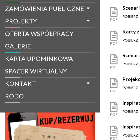
Scenari
ZAMÓWIENIA PUBLICZNE
POBIERZ
PDF
PROJEKTY
Karty z
OFERTA WSPÓŁPRACY
POBIERZ
PDF
GALERIE
Scenari
KARTA UPOMINKOWA
POBIERZ
PDF
SPACER WIRTUALNY
Projekc
KONTAKT
POBIERZ
PDF
RODO
Inspira
POBIERZ
PDF
Inspira
POBIERZ
PDF