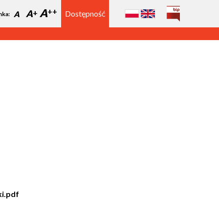
A
A
Dostępność
A
nka:
ki.pdf