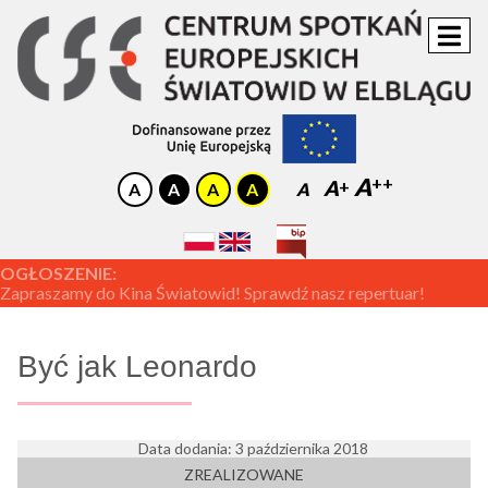
A
A
A
OGŁOSZENIE:
Zapraszamy do Kina Światowid! Sprawdź nasz repertuar!
Być jak Leonardo
Data dodania: 3 października 2018
ZREALIZOWANE