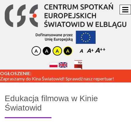
A
A
A
OGŁOSZENIE:
Zapraszamy do Kina Światowid! Sprawdź nasz repertuar!
Edukacja filmowa w Kinie
Światowid