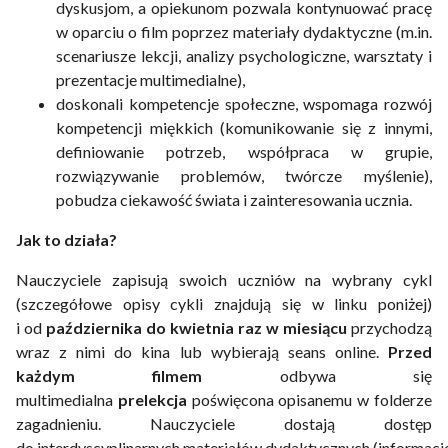
dyskusjom, a opiekunom pozwala kontynuować pracę
w oparciu o film poprzez materiały dydaktyczne (m.in.
scenariusze lekcji, analizy psychologiczne, warsztaty i
prezentacje multimedialne),
doskonali kompetencje społeczne, wspomaga rozwój
kompetencji miękkich (komunikowanie się z innymi,
definiowanie potrzeb, współpraca w grupie,
rozwiązywanie problemów, twórcze myślenie),
pobudza ciekawość świata i zainteresowania ucznia.
Jak to działa?
Nauczyciele zapisują swoich uczniów na wybrany cykl
(szczegółowe opisy cykli znajdują się w linku poniżej)
i od
października do kwietnia raz w miesiącu
przychodzą
wraz z nimi do kina lub wybierają seans online.
Przed
każdym filmem
odbywa się
multimedialna
prelekcja
poświęcona opisanemu w folderze
zagadnieniu. Nauczyciele dostają dostęp
do interdyscyplinarnych materiałów dydaktycznych (informacj