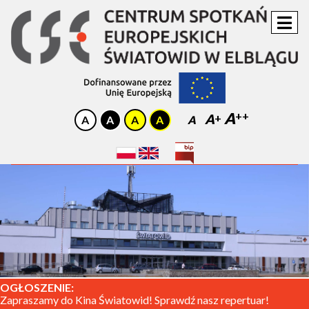
A
A
A
OGŁOSZENIE:
Zapraszamy do Kina Światowid! Sprawdź nasz repertuar!