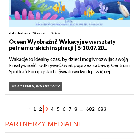
data dodania: 29 kwietnia 2026
Ocean Wyobraźni! Wakacyjne warsztaty
pełne morskich inspiracji | 6-10.07.20...
Wakacje to idealny czas, by dzieci mogły rozwijać swoją
kreatywność i odkrywać świat poprzez zabawę. Centrum
Spotkań Europejskich „Światowid&rdq...
więcej
SZKOLENIA, WARSZTATY
‹
1
2
3
4
5
6
7
8
...
682
683
›
PARTNERZY MEDIALNI