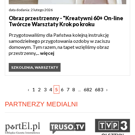
data dodania: 2 lutego 2026
Obraz przestrzenny - "Kreatywni 60+ On-line
Twórcze Warsztaty Krok po kroku
Przygotowaliśmy dla Państwa kolejną instrukcję
samodzielnego przygotowania ozdoby w zaciszu
domowym. Tym razem, na tapet wzięliśmy obraz
przestrzenny,...
więcej
SZKOLENIA, WARSZTATY
‹
1
2
3
4
5
6
7
8
...
682
683
›
PARTNERZY MEDIALNI