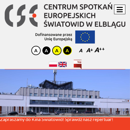
A
A
A
OGŁOSZENIE:
Zapraszamy do Kina Światowid! Sprawdź nasz repertuar!