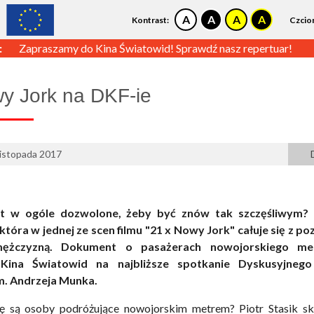
Kontrast:
Czcio
:
Zapraszamy do Kina Światowid! Sprawdź nasz repertuar!
y Jork na DKF-ie
listopada 2017
st w ogóle dozwolone, żeby być znów tak szczęśliwym?
która w jednej ze scen filmu "21 x Nowy Jork" całuje się z p
ężczyzną. Dokument o pasażerach nowojorskiego me
 Kina Światowid na najbliższe spotkanie Dyskusyjnego
m. Andrzeja Munka.
 są osoby podróżujące nowojorskim metrem? Piotr Stasik sk