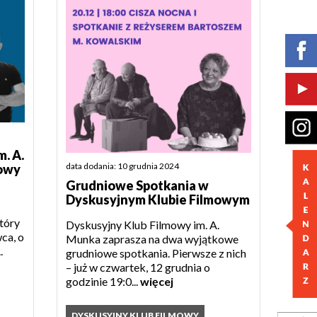
. A.
data dodania: 10 grudnia 2024
kowy
Grudniowe Spotkania w
Dyskusyjnym Klubie Filmowym
tóry
Dyskusyjny Klub Filmowy im. A.
ca, o
Munka zaprasza na dwa wyjątkowe
.
grudniowe spotkania. Pierwsze z nich
– już w czwartek, 12 grudnia o
godzinie 19:0...
więcej
DYSKUSYJNY KLUB FILMOWY