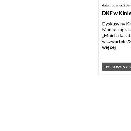
data dodania: 20 s
DKF w Kini
Dyskusyjny Kl
Munka zaprasz
„Mnich i karab
w czwartek 22 
więcej
DYSKUSYJNY 