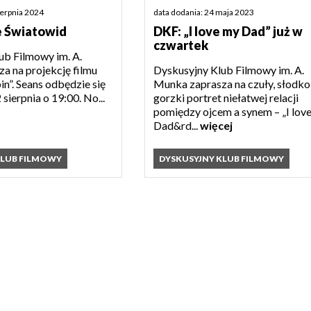
data dodania: 24 maja 2023
ierpnia 2024
DKF: „I love my Dad” już w
e Światowid
czwartek
ub Filmowy im. A.
Dyskusyjny Klub Filmowy im. A.
a na projekcję filmu
Munka zaprasza na czuły, słodko
in”. Seans odbędzie się
gorzki portret niełatwej relacji
sierpnia o 19:00. No...
pomiędzy ojcem a synem – „I lov
Dad&rd...
więcej
KLUB FILMOWY
DYSKUSYJNY KLUB FILMOWY