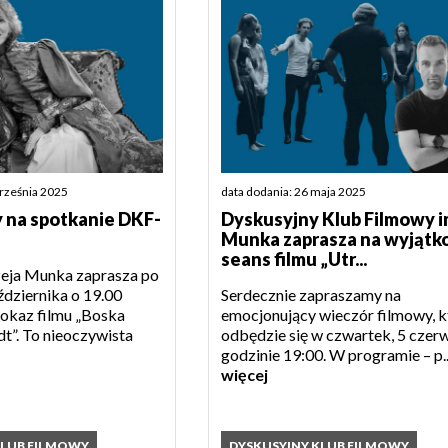
września 2025
data dodania: 26 maja 2025
 na spotkanie DKF-
Dyskusyjny Klub Filmowy im
Munka zaprasza na wyjąt
seans filmu „Utr...
eja Munka zaprasza po
ździernika o 19.00
Serdecznie zapraszamy na
pokaz filmu „Boska
emocjonujący wieczór filmowy, k
t”. To nieoczywista
odbędzie się w czwartek, 5 czerw
godzinie 19:00. W programie – p..
więcej
KLUB FILMOWY
DYSKUSYJNY KLUB FILMOWY