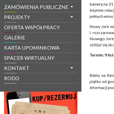
kamerę na 21
ZAMÓWIENIA PUBLICZNE
intymne relac
pełnych emocji
PROJEKTY
Nowy Jork wid
OFERTA WSPÓŁPRACY
i rozczarowa
GALERIE
Nowego Jorku
zbliżyć się do
KARTA UPOMINKOWA
Termin:
9 lis
SPACER WIRTUALNY
KONTAKT
Bilety na fi
RODO
piątku od god
informacji po