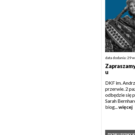
data dodania: 29 
Zapraszamy
u
DKF im. Andrz
przerwie. 2 pa
odbędzie się 
Sarah Bernhard
biog...
więcej
DYSKUSYJNY 