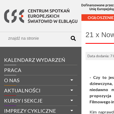
OGŁOSZENIE
21 x Now
Data dodania: 7 
KALENDARZ WYDARZEŃ
PRACA
- Czy to je
O NAS
dziewczyna, 
niedawno m
AKTUALNOŚCI
propozycja
KURSY I SEKCJE
Filmowego i
IMPREZY CYKLICZNE
Kim naprawdę