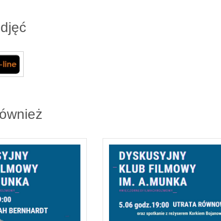
zdjęć
również