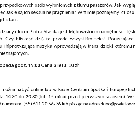
 przypadkowych osób wyłonionych z tłumu pasażerów. Jak wygląd
je? Jakie są ich seksualne pragnienia? W filmie poznajemy 21 oso
 historii.
ziany okiem Piotra Stasika jest kłębowiskiem namiętności, tęsk
ń. Czy bliskość dziś to przede wszystkim seks? Poruszające
 i hipnotyzująca muzyka wprowadzają w trans, dzięki któremu
 nieznajomych.
topada godz. 19:00 Cena biletu: 10 zł
lm można nabyć online lub w kasie Centrum Spotkań Europejskic
z. 14.30 do 20.30 (lub 15 minut przed pierwszym seansem). W s
d numerem: (55) 611 20 56/76 lub pisząc na adres:kino@swiatowid.