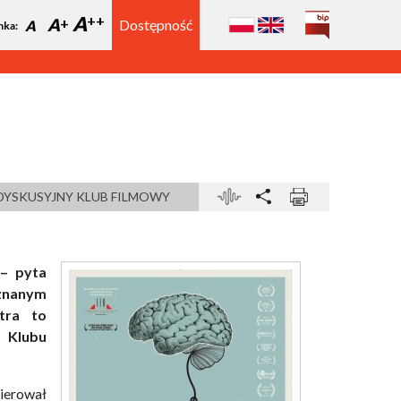
A
A
Dostępność
A
nka:
DYSKUSYJNY KLUB FILMOWY
 – pyta
oznanym
tra to
 Klubu
ierował