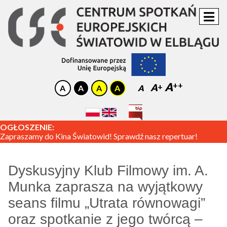
A
A
A
OGŁOSZENIE:
Zapraszamy do Kina Światowid! Sprawdź nasz repertuar!
Dyskusyjny Klub Filmowy im. A.
Munka zaprasza na wyjątkowy
seans filmu „Utrata równowagi”
oraz spotkanie z jego twórcą –