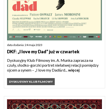
data dodania: 24 maja 2023
DKF: „I love my Dad” już w czwartek
Dyskusyjny Klub Filmowy im. A. Munka zaprasza na
czuły, słodko-gorzki portret niełatwej relacji pomiędzy
ojcem a synem – „I love my Dad&rd...
więcej
DYSKUSYJNY KLUB FILMOWY