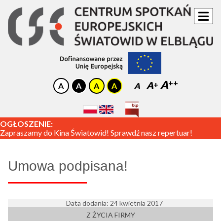
A
A
A
OGŁOSZENIE:
Zapraszamy do Kina Światowid! Sprawdź nasz repertuar!
Umowa podpisana!
Data dodania: 24 kwietnia 2017
Z ŻYCIA FIRMY