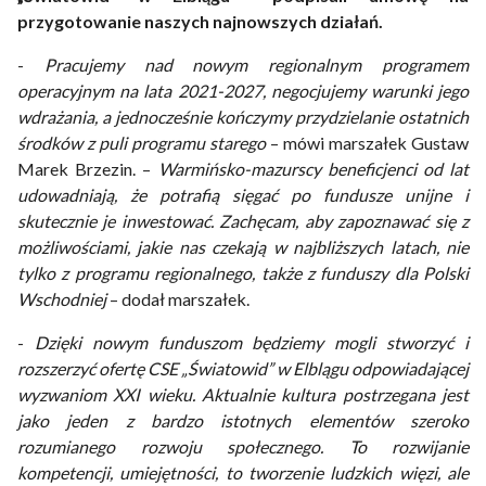
przygotowanie naszych najnowszych działań.
-
Pracujemy nad nowym regionalnym programem
operacyjnym na lata 2021-2027, negocjujemy warunki jego
wdrażania, a jednocześnie kończymy przydzielanie ostatnich
środków z puli programu starego
– mówi marszałek Gustaw
Marek Brzezin. –
Warmińsko-mazurscy beneficjenci od lat
udowadniają, że potrafią sięgać po fundusze unijne i
skutecznie je inwestować. Zachęcam, aby zapoznawać się z
możliwościami, jakie nas czekają w najbliższych latach, nie
tylko z programu regionalnego, także z funduszy dla Polski
Wschodniej
– dodał marszałek.
-
Dzięki nowym funduszom będziemy mogli stworzyć i
rozszerzyć ofertę CSE „Światowid” w Elblągu odpowiadającej
wyzwaniom XXI wieku. Aktualnie kultura postrzegana jest
jako jeden z bardzo istotnych elementów szeroko
rozumianego rozwoju społecznego. To rozwijanie
kompetencji, umiejętności, to tworzenie ludzkich więzi, ale