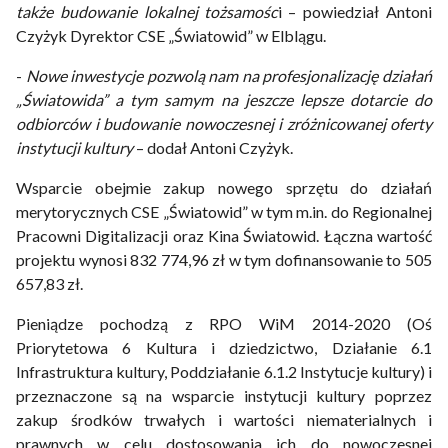
także budowanie lokalnej tożsamośc
i – powiedział Antoni
Czyżyk Dyrektor CSE „Światowid” w Elblągu.
-
Nowe inwestycje pozwolą nam na profesjonalizację działań
„Światowida” a tym samym na jeszcze lepsze dotarcie do
odbiorców i budowanie nowoczesnej i zróżnicowanej oferty
instytucji kultury
– dodał Antoni Czyżyk.
Wsparcie obejmie zakup nowego sprzętu do działań
merytorycznych CSE „Światowid” w tym m.in. do Regionalnej
Pracowni Digitalizacji oraz Kina Światowid. Łączna wartość
projektu wynosi 832 774,96 zł w tym dofinansowanie to 505
657,83 zł.
Pieniądze pochodzą z RPO WiM 2014-2020 (Oś
Priorytetowa 6 Kultura i dziedzictwo, Działanie 6.1
Infrastruktura kultury, Poddziałanie 6.1.2 Instytucje kultury) i
przeznaczone są na wsparcie instytucji kultury poprzez
zakup środków trwałych i wartości niematerialnych i
prawnych w celu dostosowania ich do nowoczesnej