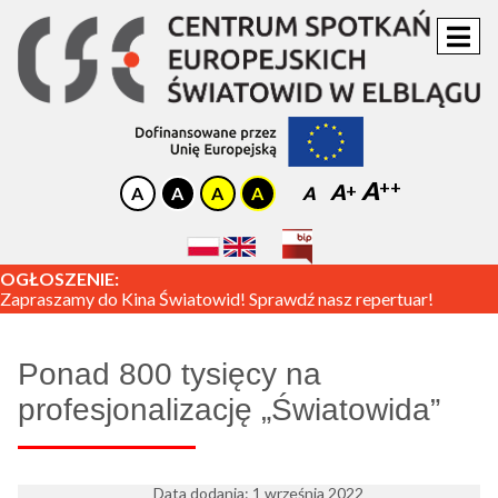
A
A
A
OGŁOSZENIE:
Zapraszamy do Kina Światowid! Sprawdź nasz repertuar!
Ponad 800 tysięcy na
profesjonalizację „Światowida”
Data dodania: 1 września 2022