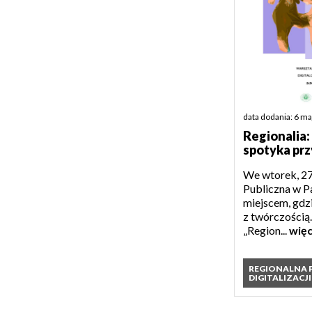
data dodania: 6 m
Regionalia:
spotyka prz
We wtorek, 27
Publiczna w Pa
miejscem, gdzi
z twórczością
„Region...
więc
REGIONALNA
DIGITALIZACJI