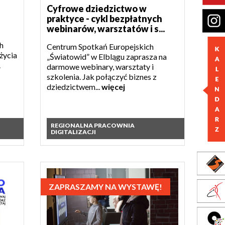
Cyfrowe dziedzictwo w
praktyce - cykl bezpłatnych
webinarów, warsztatów i s...
h
Centrum Spotkań Europejskich
życia
„Światowid” w Elblągu zaprasza na
.
darmowe webinary, warsztaty i
szkolenia. Jak połączyć biznes z
dziedzictwem...
więcej
REGIONALNA PRACOWNIA
DIGITALIZACJI
ZAPRASZAMY NA WYSTAWĘ!