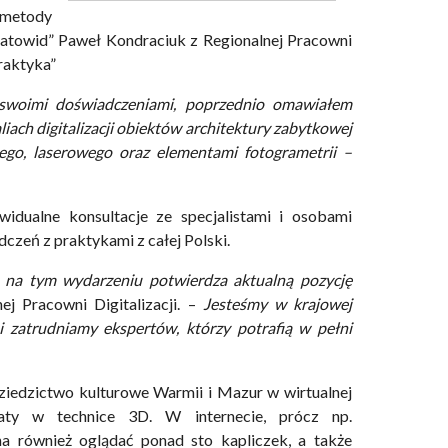
 metody
iatowid” Paweł Kondraciuk z Regionalnej Pracowni
raktyka”
 swoimi doświadczeniami, poprzednio omawiałem
ach digitalizacji obiektów architektury zabytkowej
go, laserowego oraz elementami fotogrametrii –
idualne konsultacje ze specjalistami i osobami
zeń z praktykami z całej Polski.
ta na tym wydarzeniu potwierdza aktualną pozycję
j Pracowni Digitalizacji. –
Jesteśmy w krajowej
 zatrudniamy ekspertów, którzy potrafią w pełni
 dziedzictwo kulturowe Warmii i Mazur w wirtualnej
onaty w technice 3D. W internecie, prócz np.
na również oglądać ponad sto kapliczek, a także