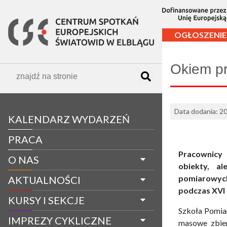
OGŁOSZENIE
Okiem pr
Data dodania: 20
KALENDARZ WYDARZEŃ
PRACA
Pracownicy R
O NAS
obiekty, a
pomiarowych
AKTUALNOŚCI
podczas XVI 
KURSY I SEKCJE
Szkoła Pomiar
IMPREZY CYKLICZNE
masowe zbier