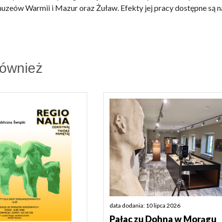
uzeów Warmii i Mazur oraz Żuław. Efekty jej pracy dostępne są n
również
data dodania: 10 lipca 2026
Pałac zu Dohna w Morągu