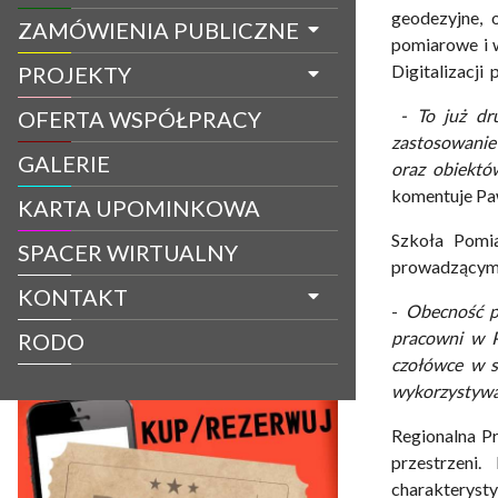
geodezyjne,
ZAMÓWIENIA PUBLICZNE
pomiarowe i 
Digitalizacji
PROJEKTY
- To już dru
OFERTA WSPÓŁPRACY
zastosowanie 
GALERIE
oraz obiektó
komentuje Pa
KARTA UPOMINKOWA
Szkoła Pomia
SPACER WIRTUALNY
prowadzącymi 
KONTAKT
-
Obecność pr
pracowni w P
RODO
czołówce w s
wykorzystywa
Regionalna Pr
przestrzeni
charakteryst