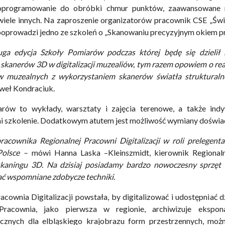
 oprogramowanie do obróbki chmur punktów, zaawansowane
wiele innych. Na zaproszenie organizatorów pracownik CSE „Św
 poprowadzi jedno ze szkoleń o „Skanowaniu precyzyjnym okiem p
ga edycja Szkoły Pomiarów podczas której będę się dzielił
skanerów 3D w digitalizacji muzealiów, tym razem opowiem o reali
w muzealnych z wykorzystaniem skanerów światła strukturalne
weł Kondraciuk.
rów to wykłady, warsztaty i zajęcia terenowe, a także indyw
szkolenie. Dodatkowym atutem jest możliwość wymiany doświadc
acownika Regionalnej Pracowni Digitalizacji w roli prelegen
olsce –
mówi Hanna Laska –Kleinszmidt, kierownik Regionalne
kaningu 3D. Na dzisiaj posiadamy bardzo nowoczesny sprzęt i
ć wspomniane zdobycze techniki.
acownia Digitalizacji powstała, by digitalizować i udostępniać
. Pracownia, jako pierwsza w regionie, archiwizuje eksp
ycznych dla elbląskiego krajobrazu form przestrzennych, moż