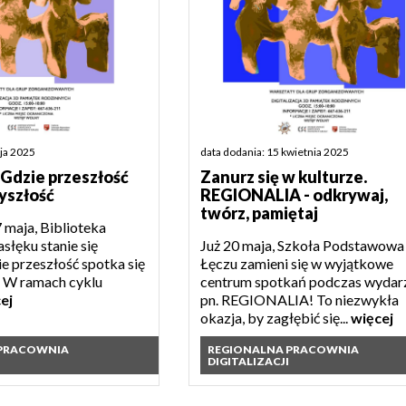
aja 2025
data dodania: 15 kwietnia 2025
 Gdzie przeszłość
Zanurz się w kulturze.
yszłość
REGIONALIA - odkrywaj,
twórz, pamiętaj
 maja, Biblioteka
słęku stanie się
Już 20 maja, Szkoła Podstawowa
e przeszłość spotka się
Łęczu zamieni się w wyjątkowe
. W ramach cyklu
centrum spotkań podczas wydar
ej
pn. REGIONALIA! To niezwykła
okazja, by zagłębić się...
więcej
 PRACOWNIA
REGIONALNA PRACOWNIA
DIGITALIZACJI