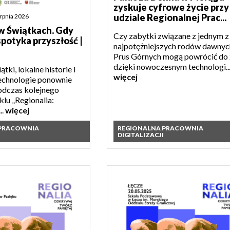
zyskuje cyfrowe życie przy
udziale Regionalnej Prac...
erpnia 2026
w Świątkach. Gdy
Czy zabytki związane z jednym z
spotyka przyszłość |
najpotężniejszych rodów dawnyc
Prus Górnych mogą powrócić do 
dzięki nowoczesnym technologi..
tki, lokalne historie i
więcej
echnologie ponownie
podczas kolejnego
klu „Regionalia:
..
więcej
 PRACOWNIA
REGIONALNA PRACOWNIA
DIGITALIZACJI