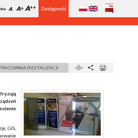
A
A
Dostępność
A
nka:
PRACOWNIA DIGITALIZACJI
fryzują
ządzeń
kolenie
ję, GIS,
mowanie