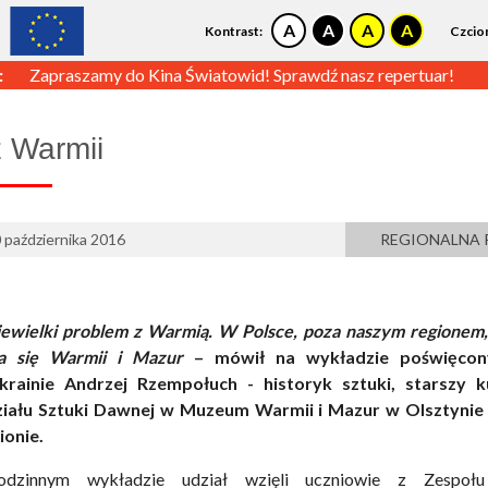
Kontrast:
Czcio
:
Zapraszamy do Kina Światowid! Sprawdź nasz repertuar!
 Warmii
 października 2016
REGIONALNA 
niewielki problem z Warmią. W Polsce, poza naszym regionem,
ia się Warmii i Mazur
– mówił na wykładzie poświęcon
krainie Andrzej Rzempołuch - historyk sztuki, starszy k
ziału Sztuki Dawnej w Muzeum Warmii i Mazur w Olsztynie 
ionie.
odzinnym wykładzie udział wzięli uczniowie z Zespołu