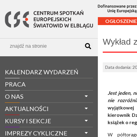
OGŁOSZENIE
Wykład z
Data dodania: 20
KALENDARZ WYDARZEŃ
PRACA
Jest jeden, 
O NAS
nie rozróżn
wyjątkowej 
AKTUALNOŚCI
kierownik D
KURSY I SEKCJE
książek o reg
IMPREZY CYKLICZNE
W półtorag