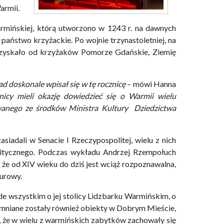
armii.
mińskiej, którą utworzono w 1243 r. na dawnych
 państwo krzyżackie. Po wojnie trzynastoletniej, na
odzyskało od krzyżaków Pomorze Gdańskie, Ziemię
ad doskonale wpisał się w tę rocznicę
– mówi Hanna
nicy mieli okazję dowiedzieć się o Warmii wielu
sowanego ze środków Ministra Kultury Dziedzictwa
siadali w Senacie I Rzeczypospolitej, wielu z nich
politycznego. Podczas wykładu Andrzej Rzempołuch
że od XIV wieku do dziś jest wciąż rozpoznawalna,
turowy.
e wszystkim o jej stolicy Lidzbarku Warmińskim, o
pomniane zostały również obiekty w Dobrym Mieście,
j, że w wielu z warmińskich zabytków zachowały się