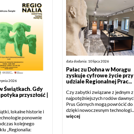
data dodania: 10 lipca 2026
Pałac zu Dohna w Morągu
zyskuje cyfrowe życie przy
udziale Regionalnej Prac...
erpnia 2026
w Świątkach. Gdy
Czy zabytki związane z jednym z
spotyka przyszłość |
najpotężniejszych rodów dawnyc
Prus Górnych mogą powrócić do 
dzięki nowoczesnym technologi..
tki, lokalne historie i
więcej
echnologie ponownie
podczas kolejnego
klu „Regionalia: