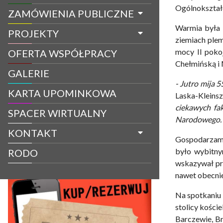
Ogólnokształc
ZAMÓWIENIA PUBLICZNE
Warmia była 
PROJEKTY
ziemiach plem
mocy II poko
OFERTA WSPÓŁPRACY
Chełmińską i 
GALERIE
- Jutro mija 5
KARTA UPOMINKOWA
Laska-Kleins
ciekawych fa
SPACER WIRTUALNY
Narodowego.
KONTAKT
Gospodarzami 
było wybitny
RODO
wskazywał prz
nawet obecnie
Na spotkaniu 
stolicy kości
Barczewie, Br