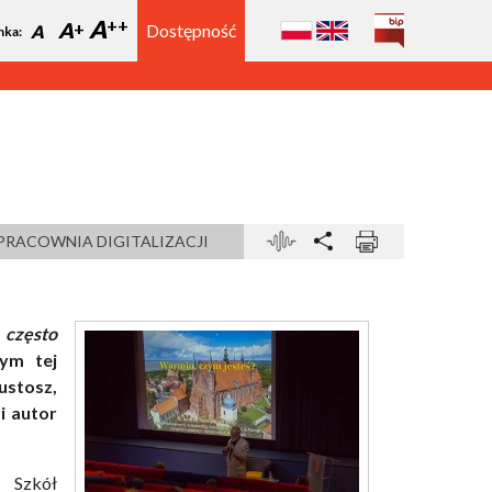
A
A
Dostępność
A
nka:
PRACOWNIA DIGITALIZACJI
 często
ym tej
ustosz,
i autor
 Szkół