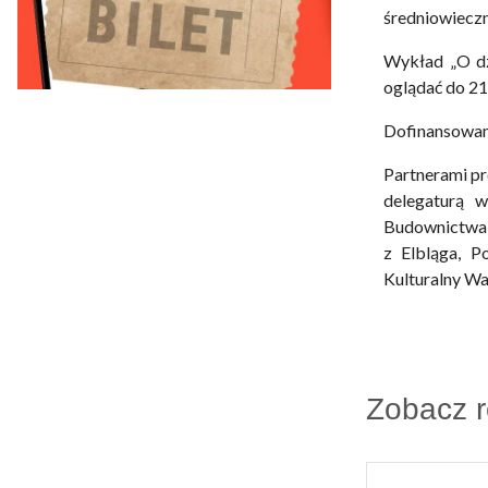
średniowiecz
Wykład „O dz
oglądać do 21
Dofinansowan
Partnerami p
delegaturą 
Budownictwa 
z Elbląga, Po
Kulturalny War
Zobacz 