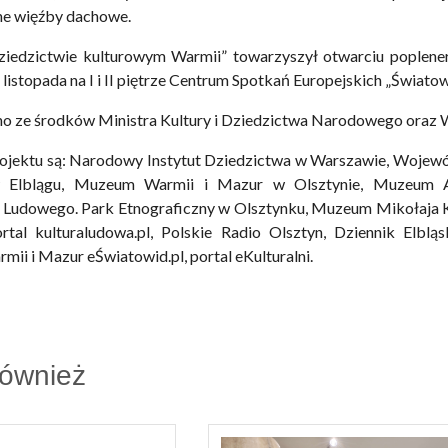
ne więźby dachowe.
iedzictwie kulturowym Warmii” towarzyszył otwarciu poplener
 listopada na I i II piętrze Centrum Spotkań Europejskich „Światow
o ze środków Ministra Kultury i Dziedzictwa Narodowego ora
rojektu są: Narodowy Instytut Dziedzictwa w Warszawie, Wojew
w Elblągu, Muzeum Warmii i Mazur w Olsztynie, Muzeum A
Ludowego. Park Etnograficzny w Olsztynku, Muzeum Mikołaja
rtal kulturaludowa.pl, Polskie ​Radio Olsztyn, Dziennik Elbląs
mii i Mazur eŚwiatowid.pl, portal eKulturalni.
również