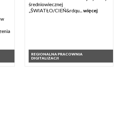
średniowiecznej
„ŚWIATŁO/CIEŃ&rdqu...
więcej
 w
zenia
REGIONALNA PRACOWNIA
DIGITALIZACJI