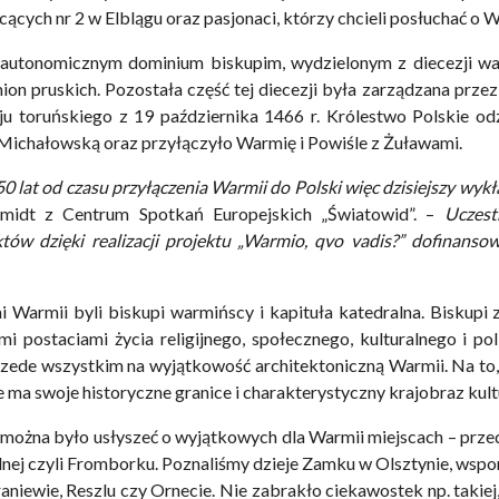
ących nr 2 w Elblągu oraz pasjonaci, którzy chcieli posłuchać o W
autonomicznym dominium biskupim, wydzielonym z diecezji war
ion pruskich. Pozostała część tej diecezji była zarządzana przez
ju toruńskiego z 19 października 1466 r. Królestwo Polskie 
Michałowską oraz przyłączyło Warmię i Powiśle z Żuławami.
50 lat od czasu przyłączenia Warmii do Polski więc dzisiejszy wykł
zmidt z Centrum Spotkań Europejskich „Światowid”. –
Uczest
któw dzięki realizacji projektu „Warmio, qvo vadis?” dofinan
Warmii byli biskupi warmińscy i kapituła katedralna. Biskupi za
mi postaciami życia religijnego, społecznego, kulturalnego i 
ede wszystkim na wyjątkowość architektoniczną Warmii. Na to, 
 ma swoje historyczne granice i charakterystyczny krajobraz kul
można było usłyszeć o wyjątkowych dla Warmii miejscach – przed
elnej czyli Fromborku. Poznaliśmy dzieje Zamku w Olsztynie, ws
aniewie, Reszlu czy Ornecie. Nie zabrakło ciekawostek np. takie