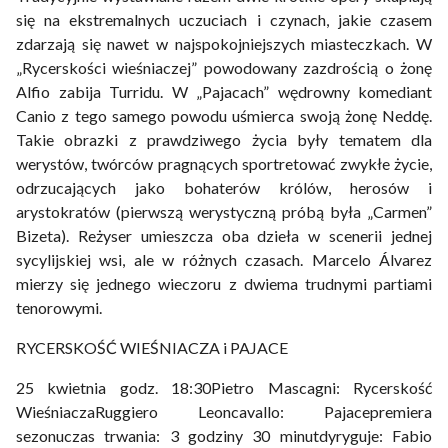
się na ekstremalnych uczuciach i czynach, jakie czasem
zdarzają się nawet w najspokojniejszych miasteczkach. W
„Rycerskości wieśniaczej” powodowany zazdrością o żonę
Alfio zabija Turridu. W „Pajacach” wędrowny komediant
Canio z tego samego powodu uśmierca swoją żonę Neddę.
Takie obrazki z prawdziwego życia były tematem dla
werystów, twórców pragnących sportretować zwykłe życie,
odrzucających jako bohaterów królów, herosów i
arystokratów (pierwszą werystyczną próbą była „Carmen”
Bizeta). Reżyser umieszcza oba dzieła w scenerii jednej
sycylijskiej wsi, ale w różnych czasach. Marcelo Álvarez
mierzy się jednego wieczoru z dwiema trudnymi partiami
tenorowymi.
RYCERSKOŚĆ WIEŚNIACZA i PAJACE
25 kwietnia godz. 18:30Pietro Mascagni: Rycerskość
WieśniaczaRuggiero Leoncavallo: Pajacepremiera
sezonuczas trwania: 3 godziny 30 minutdyryguje: Fabio