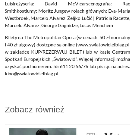
Luisireżyseria: David McVicarscenografia: Rae
Smithkostiumy: Moritz Jungew rolach głównych: Eva-Maria
Westbroek, Marcelo Álvarez, Željko Lučić | Patricia Racette,
Marcelo Álvarez, George Gagnidze, Lucas Meachem
Bilety na The Metropolitan Opera (w cenach: 50 zł normalny
i 40 zł ulgowy) dostępne są online (www.swiatowid.elblag.pl
w zakładce KUP/REZERWUJ BILET) lub w kasie Centrum
Spotkań Europejskich „Światowid”. Więcej informacji można
uzyskać pod numerem: 55 611 20 56/76 lub pisząc na adres:
kino@swiatowid.elblag.pl.
Zobacz również