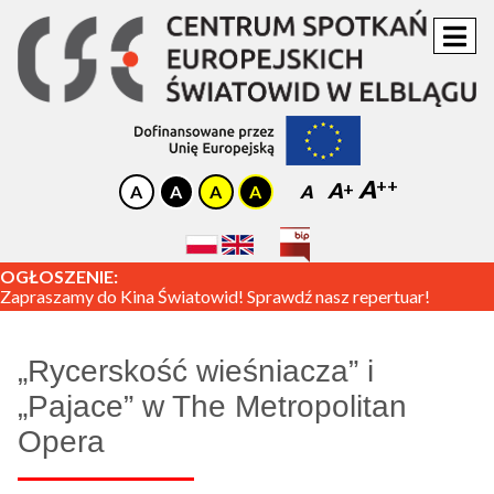
A
A
A
OGŁOSZENIE:
Zapraszamy do Kina Światowid! Sprawdź nasz repertuar!
„Rycerskość wieśniacza” i
„Pajace” w The Metropolitan
Opera