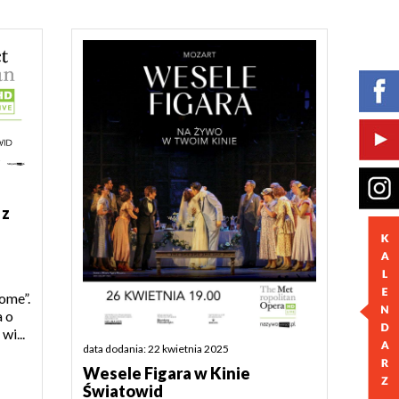
 z
lome”.
a o
wi...
data dodania: 22 kwietnia 2025
Wesele Figara w Kinie
Światowid