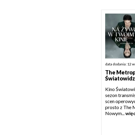
data dodania: 12 
The Metropo
Światowidz
Kino Światowi
sezon transmis
scen operowych
prosto z The 
Nowym...
więc