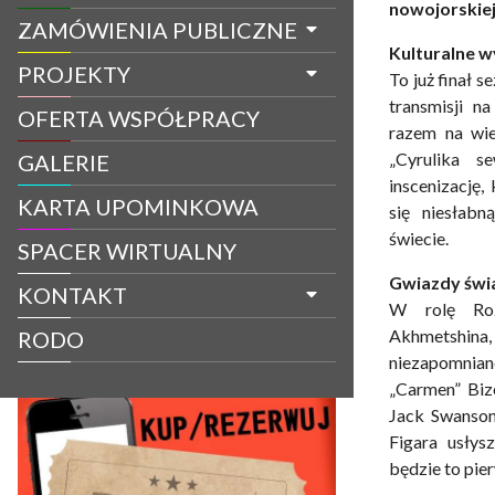
nowojorskie
ZAMÓWIENIA PUBLICZNE
Kulturalne w
PROJEKTY
To już finał 
transmisji n
OFERTA WSPÓŁPRACY
razem na wie
„Cyrulika se
GALERIE
inscenizację,
KARTA UPOMINKOWA
się niesłab
świecie.
SPACER WIRTUALNY
Gwiazdy świ
KONTAKT
W rolę Roz
Akhmetshi
RODO
niezapomni
„Carmen” Biz
Jack Swanson
Figara usłys
będzie to pier