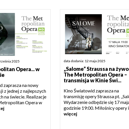
data dodania: 12 maja 2025
września 2025
„Salome” Straussa na żywo
litan Opera... w
The Metropolitan Opera –
ie
transmisja w Kinie Świ...
d zaprasza na nowy
Kino Światowid zaprasza na
ji z jednej z najlepszych
transmisję opery Straussa pt. „Sa
 na świecie. Realizacje
Wydarzenie odbędzie się 17 maj
Metropolitan Opera w
godzinie 19:00. Miłośnicy opery i 
ej
więcej