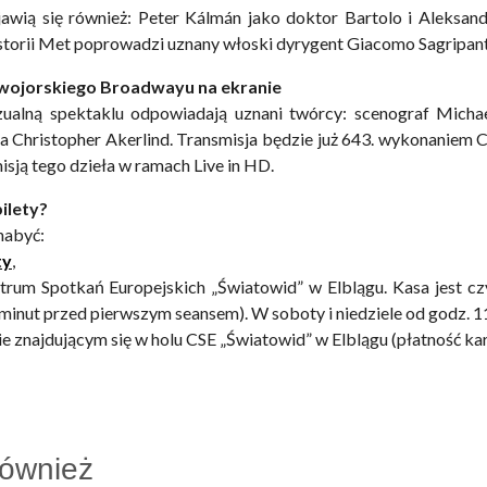
awią się również: Peter Kálmán jako doktor Bartolo i Aleksand
storii Met poprowadzi uznany włoski dyrygent Giacomo Sagripant
owojorskiego Broadwayu na ekranie
zualną spektaklu odpowiadają uznani twórcy: scenograf Micha
ła Christopher Akerlind. Transmisja będzie już 643. wykonaniem C
isją tego dzieła w ramach Live in HD.
ilety?
nabyć:
ty
,
trum Spotkań Europejskich „Światowid” w Elblągu. Kasa jest cz
 minut przed pierwszym seansem). W soboty i niedziele od godz. 1
ie znajdującym się w holu CSE „Światowid” w Elblągu (płatność kar
również