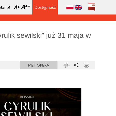
A
A
Dostępność
A
nka:
rulik sewilski” już 31 maja w
MET OPERA