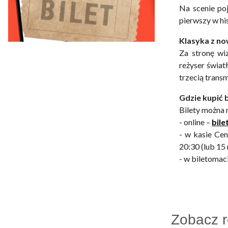
Na scenie poj
pierwszy w hi
Klasyka z n
Za stronę wi
reżyser świat
trzecią transm
Gdzie kupić b
Bilety można 
- online –
bile
- w kasie Cen
20:30 (lub 15
- w biletomac
Zobacz 