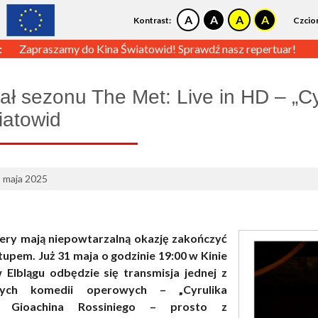
Kontrast:
Czcio
:
Zapraszamy do Kina Światowid! Sprawdź nasz repertuar!
nał sezonu The Met: Live in HD – „Cy
iatowid
8 maja 2025
ery mają niepowtarzalną okazję zakończyć
tupem. Już 31 maja o godzinie 19:00 w Kinie
Elblągu odbędzie się transmisja jednej z
jszych komedii operowych – „Cyrulika
o” Gioachina Rossiniego – prosto z