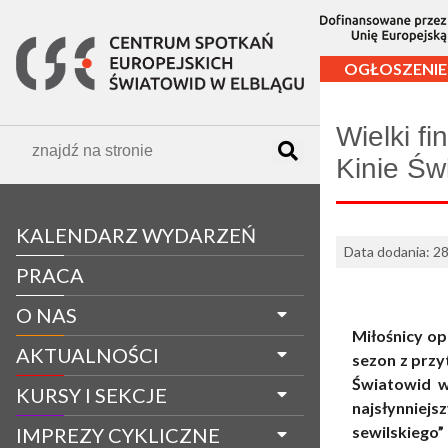
OGŁOSZENIE
Wielki fi
Kinie Św
KALENDARZ WYDARZEŃ
Data dodania: 2
PRACA
O NAS
Miłośnicy op
AKTUALNOŚCI
sezon z przy
Światowid w 
KURSY I SEKCJE
najsłynnie
sewilskieg
IMPREZY CYKLICZNE