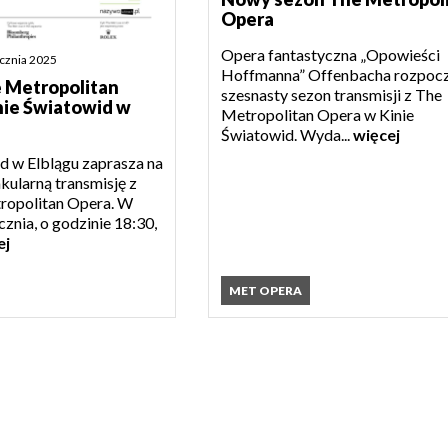
Opera
Opera fantastyczna „Opowieści
ycznia 2025
Hoffmanna” Offenbacha rozpocz
e Metropolitan
szesnasty sezon transmisji z The
nie Światowid w
Metropolitan Opera w Kinie
Światowid. Wyda...
więcej
d w Elblągu zaprasza na
kularną transmisję z
ropolitan Opera. W
cznia, o godzinie 18:30,
ej
MET OPERA