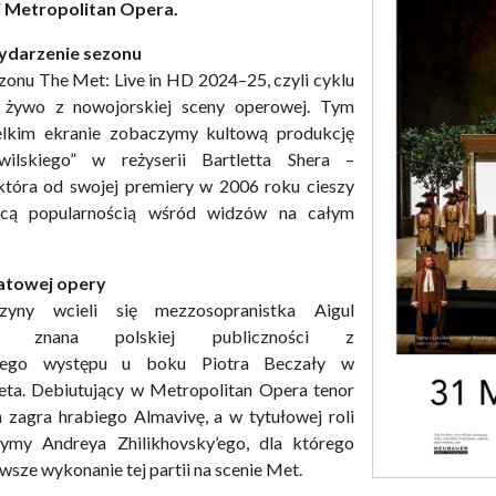
j Metropolitan Opera.
ydarzenie sezonu
sezonu The Met: Live in HD 2024–25, czyli cyklu
a żywo z nowojorskiej sceny operowej. Tym
lkim ekranie zobaczymy kultową produkcję
wilskiego” w reżyserii Bartletta Shera –
 która od swojej premiery w 2006 roku cieszy
nącą popularnością wśród widzów na całym
atowej opery
yny wcieli się mezzosopranistka Aigul
na, znana polskiej publiczności z
anego występu u boku Piotra Beczały w
eta. Debiutujący w Metropolitan Opera tenor
 zagra hrabiego Almavivę, a w tytułowej roli
zymy Andreya Zhilikhovsky’ego, dla którego
wsze wykonanie tej partii na scenie Met.