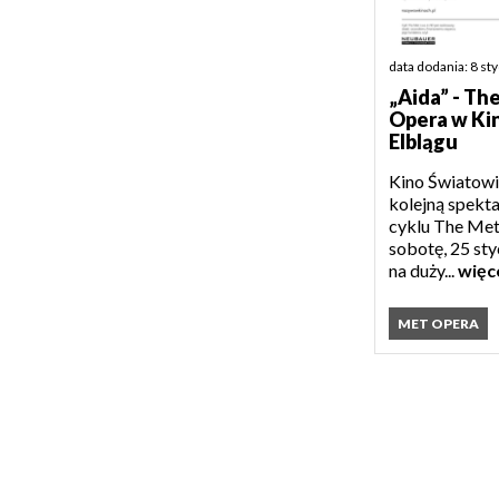
data dodania: 8 st
„Aida” - Th
Opera w Ki
Elblągu
Kino Światowi
kolejną spekta
cyklu The Met
sobotę, 25 sty
na duży...
więc
MET OPERA