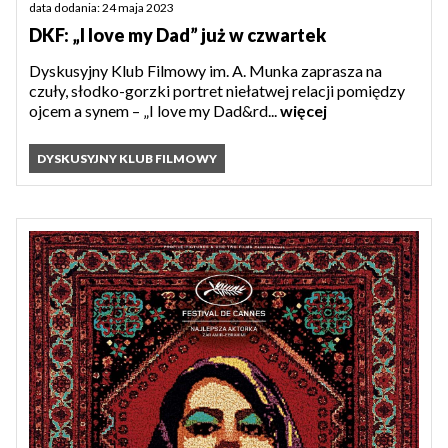
data dodania: 24 maja 2023
DKF: „I love my Dad” już w czwartek
Dyskusyjny Klub Filmowy im. A. Munka zaprasza na
czuły, słodko-gorzki portret niełatwej relacji pomiędzy
ojcem a synem – „I love my Dad&rd...
więcej
DYSKUSYJNY KLUB FILMOWY