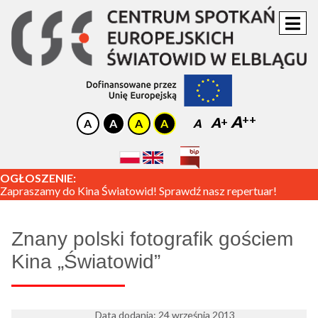
A
A
A
OGŁOSZENIE:
Zapraszamy do Kina Światowid! Sprawdź nasz repertuar!
Znany polski fotografik gościem
Kina „Światowid”
Data dodania: 24 września 2013