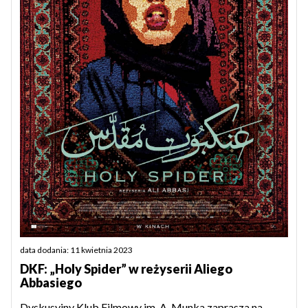
data dodania: 11 kwietnia 2023
DKF: „Holy Spider” w reżyserii Aliego
Abbasiego
Dyskusyjny Klub Filmowy im. A. Munka zaprasza na