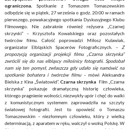
ograniczona.
Spotkanie z Tomaszem Tomaszewskim
odbędzie się w piątek, 27 września o godz. 20:00 w ramach
pierwszego, powakacyjnego spotkania Dyskusyjnego Klubu
Filmowego. Nie zabraknie również reżysera „Czarnej
skrzynki” – Krzysztofa Kowalskiego oraz pozostałych
twórców filmu. Całość poprowadzi Miłosz Kulawiak,
organizator Elbląskich Spacerów Fotograficznych. –
Z
propozycją organizacji projekcji filmu „Czarna skrzynka”
zwrócili się do nas elbląscy miłośnicy fotografii. Spodobał
nam się ten pomysł, zwłaszcza gdy udało się namówić na
spotkanie bohatera i twórców filmu
– mówi Aleksandra
Bielska z Kina „Światowid”.
Czarna skrzynka
Film „Czarna
skrzynka” pokazuje dramatyczną historię człowieka,
którego pragnienie wolności, niezwykły upór i chęć do walki
z komunistycznym systemem zaprowadziła na szczyty
światowej fotografii. Jest to opowieść o Tomaszu
Tomaszewskim – niezłomnym człowieku, który z wielką
determinacją, z aparatem w ręku, walczył o wolną Polskę. W