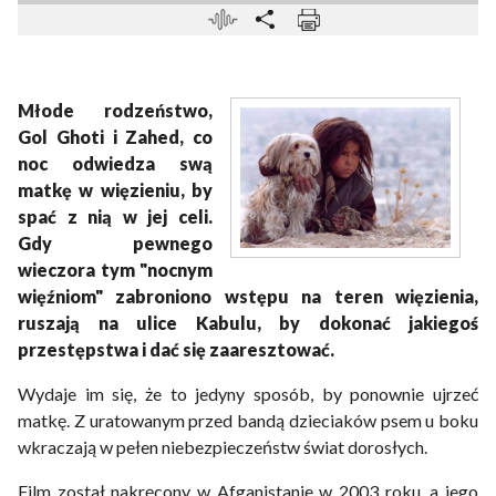
Młode rodzeństwo,
Gol Ghoti i Zahed, co
noc odwiedza swą
matkę w więzieniu, by
spać z nią w jej celi.
Gdy pewnego
wieczora tym "nocnym
więźniom" zabroniono wstępu na teren więzienia,
ruszają na ulice Kabulu, by dokonać jakiegoś
przestępstwa i dać się zaaresztować.
Wydaje im się, że to jedyny sposób, by ponownie ujrzeć
matkę. Z uratowanym przed bandą dzieciaków psem u boku
wkraczają w pełen niebezpieczeństw świat dorosłych.
Film został nakręcony w Afganistanie w 2003 roku, a jego