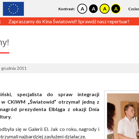
Kontrast:
Czcio
:
Zapraszamy do Kina Światowid! Sprawdź nasz repertuar!
ny!
8 grudnia 2011
iński, specjalista do spraw integracji
j w CKiWM „Światowid” otrzymał jedną z
nagród prezydenta Elbląga z okazji Dnia
ltury.
dbyła się w Galerii El. Jak co roku, nagrody i
trzymali najbardziej zasłużeni działacze.