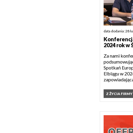
data dodania: 28 l
Konferenc
2024 rok w 
Za nami konfe
podsumowując
Spotkań Europ
Elblągu w 202
zapowiadająca
Z ŻYCIA FIRMY