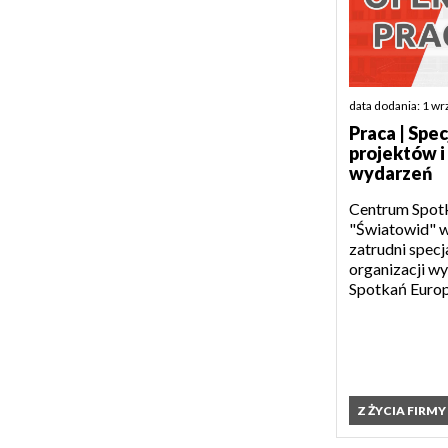
data dodania: 1 w
Praca | Spec
projektów i
wydarzeń
Centrum Spotk
"Światowid" w
zatrudni specja
organizacji w
Spotkań Europe
Z ŻYCIA FIRMY