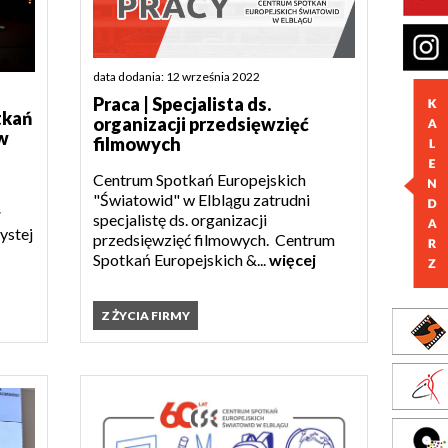
data dodania: 12 września 2022
Praca | Specjalista ds.
tkań
organizacji przedsięwzięć
w
filmowych
Centrum Spotkań Europejskich
"Światowid" w Elblągu zatrudni
ł
specjalistę ds. organizacji
ystej
przedsięwzięć filmowych. Centrum
Spotkań Europejskich &...
więcej
Z ŻYCIA FIRMY