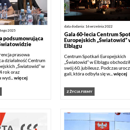
data dodania: 16 września 2022
utego 2025
Gala 60-lecia Centrum Spo
ja podsumowująca
Europejskich „Światowid” 
Światowidzie
Elblągu
rencja prasowa
Centrum Spotkań Europejskich
a działalność Centrum
„Światowid” w Elblągu obchodzi
ejskich „Światowid” w
swój 60. jubileusz. Podczas urocz
4 rok oraz
gali, która odbyła się w...
więcej
 wyd...
więcej
Z ŻYCIA FIRMY