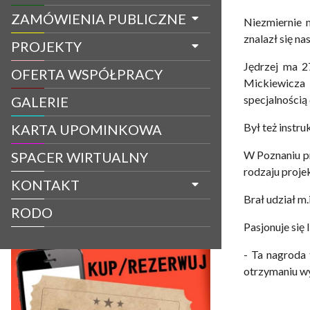
ZAMÓWIENIA PUBLICZNE
Niezmiernie 
znalazł się na
PROJEKTY
Jędrzej ma 2
OFERTA WSPÓŁPRACY
Mickiewicza
specjalnością
GALERIE
Był też instr
KARTA UPOMINKOWA
W Poznaniu pr
SPACER WIRTUALNY
rodzaju projek
KONTAKT
Brał udział m.
RODO
Pasjonuje się l
- Ta nagroda 
otrzymaniu wy