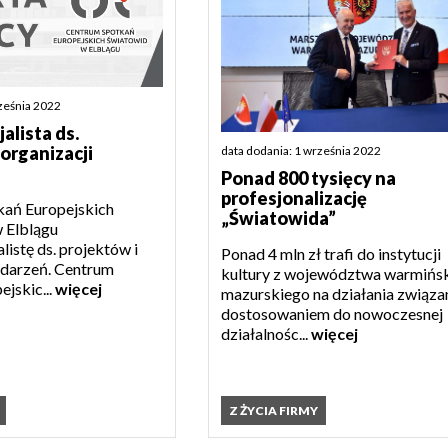
rześnia 2022
jalista ds.
 organizacji
data dodania: 1 września 2022
Ponad 800 tysięcy na
profesjonalizację
ań Europejskich
„Światowida”
 Elblągu
listę ds. projektów i
Ponad 4 mln zł trafi do instytucji
ydarzeń. Centrum
kultury z województwa warmińs
jskic...
więcej
mazurskiego na działania związa
dostosowaniem do nowoczesnej
działalnośc...
więcej
Z ŻYCIA FIRMY