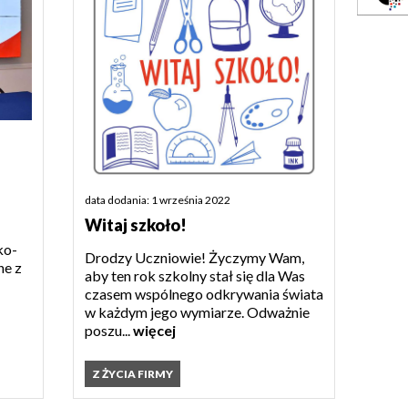
data dodania: 1 września 2022
Witaj szkoło!
ko-
Drodzy Uczniowie! Życzymy Wam,
ne z
aby ten rok szkolny stał się dla Was
czasem wspólnego odkrywania świata
w każdym jego wymiarze. Odważnie
poszu...
więcej
Z ŻYCIA FIRMY