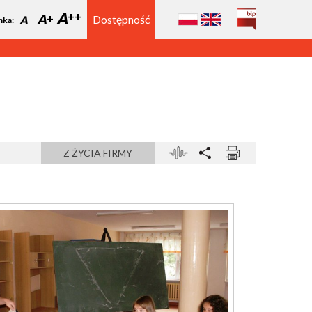
A
A
Dostępność
A
nka:
Z ŻYCIA FIRMY