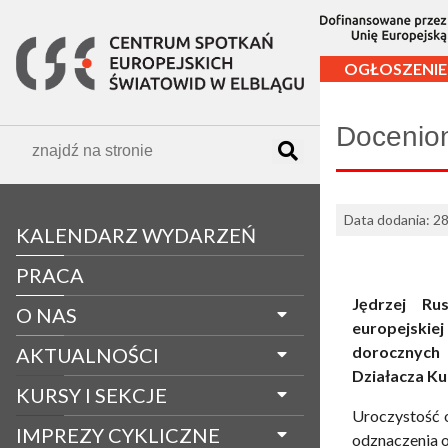
OGŁOSZENIE
Docenio
Data dodania: 2
KALENDARZ WYDARZEŃ
PRACA
Jędrzej Rus
O NAS
europejskie
dorocznych 
AKTUALNOŚCI
Działacza Ku
KURSY I SEKCJE
Uroczystość o
IMPREZY CYKLICZNE
odznaczenia o