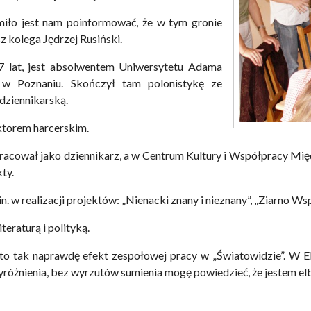
miło jest nam poinformować, że w tym gronie
sz kolega Jędrzej Rusiński.
7 lat, jest absolwentem Uniwersytetu Adama
 w Poznaniu. Skończył tam polonistykę ze
 dziennikarską.
uktorem harcerskim.
acował jako dziennikarz, a w Centrum Kultury i Współpracy Międ
ty.
in. w realizacji projektów: „Nienacki znany i nieznany”, „Ziarno 
iteraturą i polityką.
to tak naprawdę efekt zespołowej pracy w „Światowidzie”. W El
różnienia, bez wyrzutów sumienia mogę powiedzieć, że jestem el