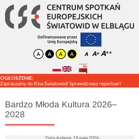
A
A
A
OGŁOSZENIE:
Zapraszamy do Kina Światowid! Sprawdź nasz repertuar!
Bardzo Młoda Kultura 2026–
2028
Data dodania: 19 maja 2026