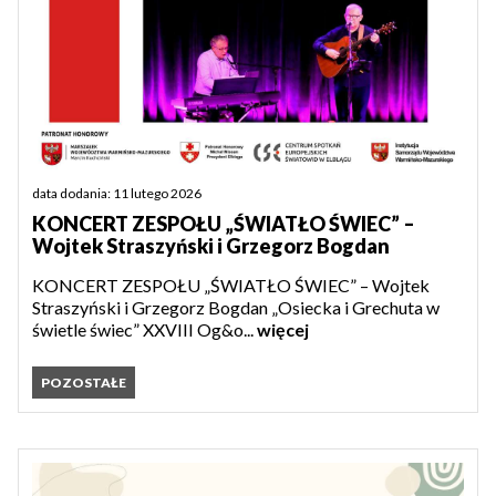
data dodania: 11 lutego 2026
KONCERT ZESPOŁU „ŚWIATŁO ŚWIEC” –
Wojtek Straszyński i Grzegorz Bogdan
KONCERT ZESPOŁU „ŚWIATŁO ŚWIEC” – Wojtek
Straszyński i Grzegorz Bogdan „Osiecka i Grechuta w
świetle świec” XXVIII Og&o...
więcej
POZOSTAŁE