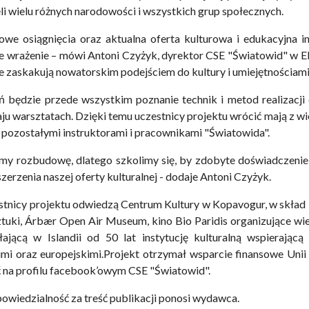
li wielu różnych narodowości i wszystkich grup społecznych.
we osiągnięcia oraz aktualna oferta kulturowa i edukacyjna in
 wrażenie – mówi Antoni Czyżyk, dyrektor CSE "Światowid" w El
e zaskakują nowatorskim podejściem do kultury i umiejętnościa
 będzie przede wszystkim poznanie technik i metod realizacji 
ju warsztatach. Dzięki temu uczestnicy projektu wrócić mają z 
 z pozostałymi instruktorami i pracownikami "Światowida".
my rozbudowę, dlatego szkolimy się, by zdobyte doświadczenie 
oszerzenia naszej oferty kulturalnej - dodaje Antoni Czyżyk.
stnicy projektu odwiedzą Centrum Kultury w Kopavogur, w skład
ztuki, Árbær Open Air Museum, kino Bio Paridis organizujące w
łającą w Islandii od 50 lat instytucję kulturalną wspierającą
i oraz europejskimi.Projekt otrzymał wsparcie finansowe Unii E
ć na profilu facebook’owym CSE "Światowid".
wiedzialność za treść publikacji ponosi wydawca.