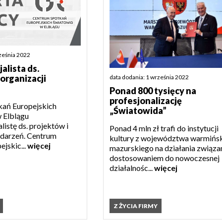
rześnia 2022
jalista ds.
 organizacji
data dodania: 1 września 2022
Ponad 800 tysięcy na
profesjonalizację
ań Europejskich
„Światowida”
 Elblągu
listę ds. projektów i
Ponad 4 mln zł trafi do instytucji
ydarzeń. Centrum
kultury z województwa warmińs
jskic...
więcej
mazurskiego na działania związa
dostosowaniem do nowoczesnej
działalnośc...
więcej
Z ŻYCIA FIRMY