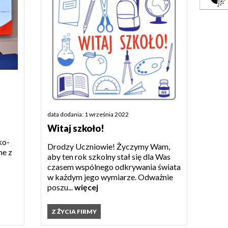
data dodania: 1 września 2022
Witaj szkoło!
ko-
Drodzy Uczniowie! Życzymy Wam,
ne z
aby ten rok szkolny stał się dla Was
czasem wspólnego odkrywania świata
w każdym jego wymiarze. Odważnie
poszu...
więcej
Z ŻYCIA FIRMY