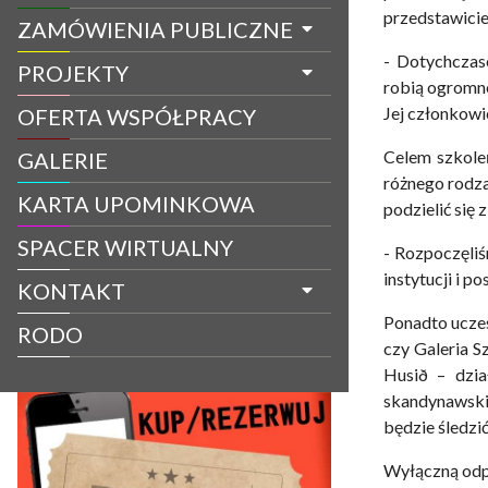
przedstawicie
ZAMÓWIENIA PUBLICZNE
- Dotychczaso
PROJEKTY
robią ogromne
Jej członkowi
OFERTA WSPÓŁPRACY
Celem szkoleń
GALERIE
różnego rodza
KARTA UPOMINKOWA
podzielić się
SPACER WIRTUALNY
- Rozpoczęliś
instytucji i p
KONTAKT
Ponadto ucze
RODO
czy Galeria S
Husið – dzia
skandynawskim
będzie śledzi
Wyłączną odpo