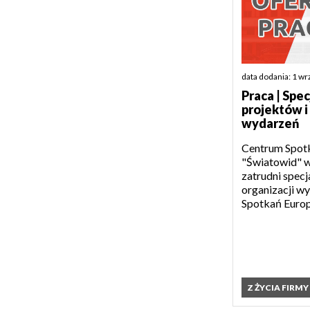
data dodania: 1 w
Praca | Spec
projektów i
wydarzeń
Centrum Spotk
"Światowid" w
zatrudni specja
organizacji w
Spotkań Europe
Z ŻYCIA FIRMY