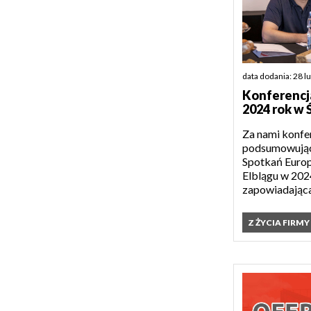
data dodania: 28 l
Konferenc
2024 rok w 
Za nami konfe
podsumowując
Spotkań Europ
Elblągu w 202
zapowiadająca
Z ŻYCIA FIRMY