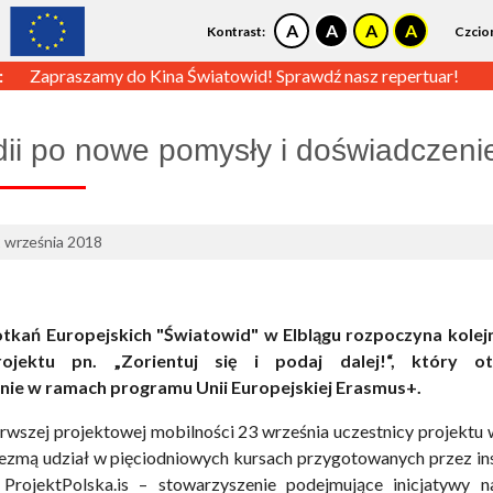
Kontrast:
Czcio
:
Zapraszamy do Kina Światowid! Sprawdź nasz repertuar!
dii po nowe pomysły i doświadczeni
2 września 2018
tkań Europejskich "Światowid" w Elblągu rozpoczyna kolej
projektu pn. „Zorientuj się i podaj dalej!“, który o
ie w ramach programu Unii Europejskiej Erasmus+.
wszej projektowej mobilności 23 września uczestnicy projektu
Wezmą udział w pięciodniowych kursach przygotowanych przez in
 ProjektPolska.is – stowarzyszenie podejmujące inicjatywy n