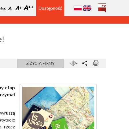
A
A
Dostępność
A
nka:
e!
Z ŻYCIA FIRMY
ny etap
trzymał
 wyruszą
stytucję
a rzecz