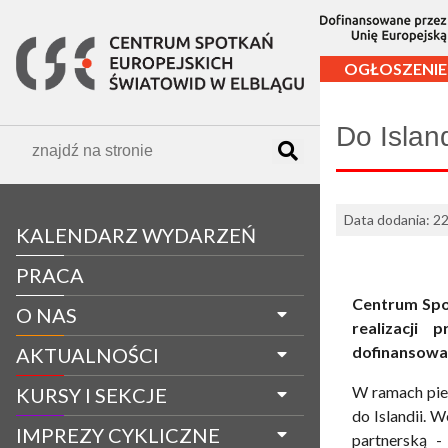
OGŁOSZENIE
Do Islan
Data dodania: 2
KALENDARZ WYDARZEŃ
PRACA
Centrum Spo
O NAS
realizacji 
dofinansowan
AKTUALNOŚCI
W ramach pier
KURSY I SEKCJE
do Islandii. 
IMPREZY CYKLICZNE
partnerską -