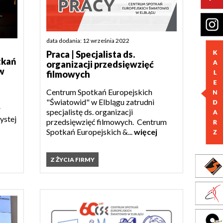
data dodania: 12 września 2022
Praca | Specjalista ds.
tkań
organizacji przedsięwzięć
w
filmowych
Centrum Spotkań Europejskich
"Światowid" w Elblągu zatrudni
ł
specjalistę ds. organizacji
ystej
przedsięwzięć filmowych. Centrum
Spotkań Europejskich &...
więcej
Z ŻYCIA FIRMY