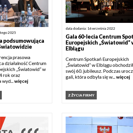
data dodania: 16 września 2022
utego 2025
Gala 60-lecia Centrum Spo
ja podsumowująca
Europejskich „Światowid” 
Światowidzie
Elblągu
rencja prasowa
Centrum Spotkań Europejskich
a działalność Centrum
„Światowid” w Elblągu obchodzi
ejskich „Światowid” w
swój 60. jubileusz. Podczas urocz
4 rok oraz
gali, która odbyła się w...
więcej
 wyd...
więcej
Z ŻYCIA FIRMY