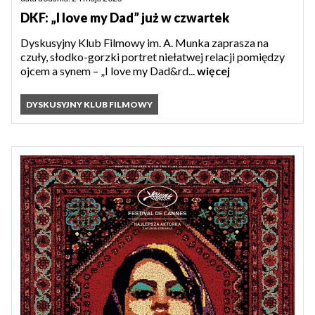
DKF: „I love my Dad” już w czwartek
Dyskusyjny Klub Filmowy im. A. Munka zaprasza na
czuły, słodko-gorzki portret niełatwej relacji pomiędzy
ojcem a synem – „I love my Dad&rd...
więcej
DYSKUSYJNY KLUB FILMOWY