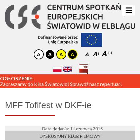
A
A
A
OGŁOSZENIE:
Zapraszamy do Kina Światowid! Sprawdź nasz repertuar!
MFF Tofifest w DKF-ie
Data dodania: 14 czerwca 2018
DYSKUSYJNY KLUB FILMOWY