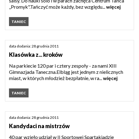
salsy. Do nauki solo i w parach zachęca Centrum Tańca
„Promyk".Tańczyć może każdy, bez względu...
więcej
TANIEC
data dodania: 28 grudnia 2011
Klasówka z... kroków
Na parkiecie 120 par i cztery zespoły - za nami XIII
Gimnazjada Taneczna.Elbląg jest jednym z nielicznych
miast, w których młodzież bezpłatnie, w ra...
więcej
TANIEC
data dodania: 28 grudnia 2011
Kandydaci na mistrzów
40 par wzięło udział w II Sportowej Spartakiadzie