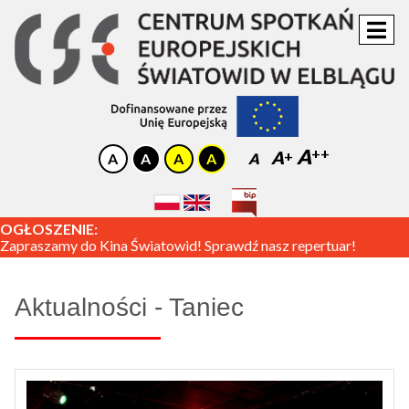
A
A
A
OGŁOSZENIE:
Zapraszamy do Kina Światowid! Sprawdź nasz repertuar!
Aktualności - Taniec