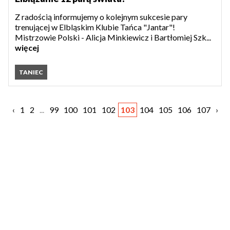
Z radością informujemy o kolejnym sukcesie pary
trenującej w Elbląskim Klubie Tańca "Jantar"!
Mistrzowie Polski - Alicja Minkiewicz i Bartłomiej Szk...
więcej
TANIEC
‹
1
2
...
99
100
101
102
103
104
105
106
107
›