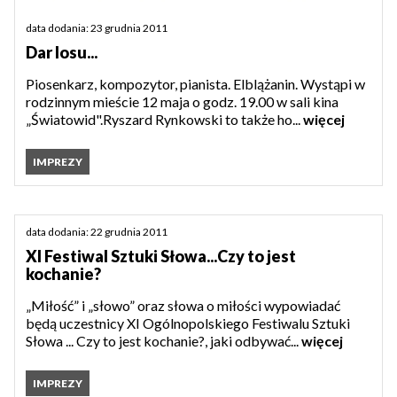
data dodania: 23 grudnia 2011
Dar losu...
Piosenkarz, kompozytor, pianista. Elblążanin. Wystąpi w
rodzinnym mieście 12 maja o godz. 19.00 w sali kina
„Światowid".Ryszard Rynkowski to także ho...
więcej
IMPREZY
data dodania: 22 grudnia 2011
XI Festiwal Sztuki Słowa...Czy to jest
kochanie?
„Miłość” i „słowo” oraz słowa o miłości wypowiadać
będą uczestnicy XI Ogólnopolskiego Festiwalu Sztuki
Słowa ... Czy to jest kochanie?, jaki odbywać...
więcej
IMPREZY