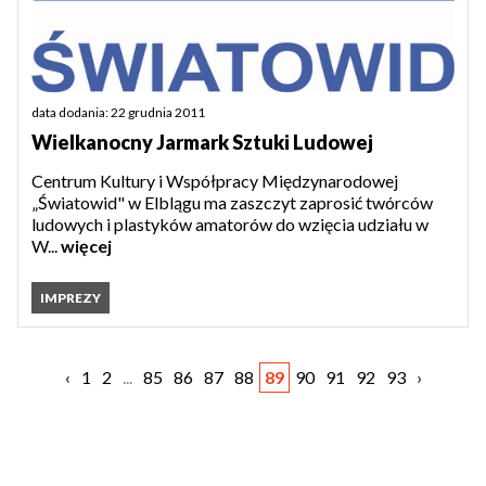
data dodania: 22 grudnia 2011
Wielkanocny Jarmark Sztuki Ludowej
Centrum Kultury i Współpracy Międzynarodowej
„Światowid" w Elblągu ma zaszczyt zaprosić twórców
ludowych i plastyków amatorów do wzięcia udziału w
W...
więcej
IMPREZY
‹
1
2
...
85
86
87
88
89
90
91
92
93
›