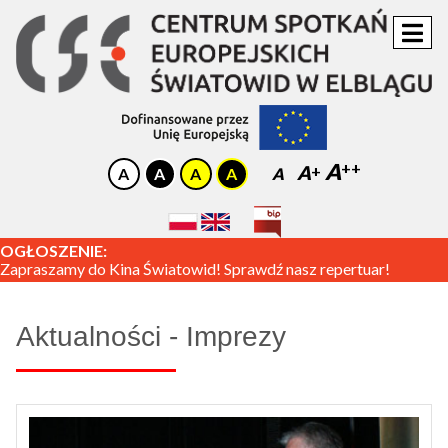
A
A
A
OGŁOSZENIE:
Zapraszamy do Kina Światowid! Sprawdź nasz repertuar!
Aktualności - Imprezy