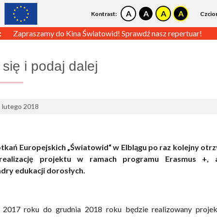
Kontrast:
Czcio
:
Zapraszamy do Kina Światowid! Sprawdź nasz repertuar!
 się i podaj dalej
3 lutego 2018
kań Europejskich „Światowid“ w Elblągu po raz kolejny otr
realizację projektu w ramach programu Erasmus +, a
dry edukacji dorosłych.
 2017 roku do grudnia 2018 roku będzie realizowany projek