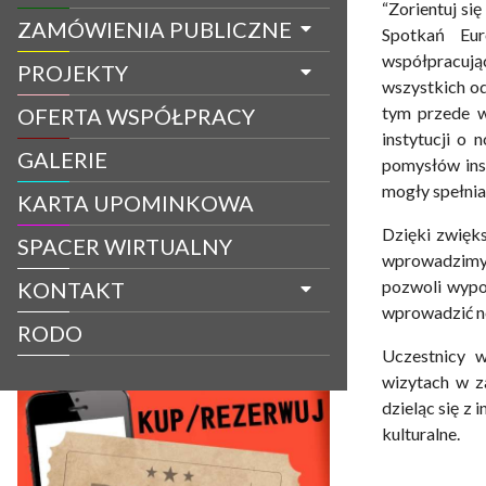
“Zorientuj si
ZAMÓWIENIA PUBLICZNE
Spotkań Eur
współpracuj
PROJEKTY
wszystkich od
tym przede w
OFERTA WSPÓŁPRACY
instytucji o
GALERIE
pomysłów ins
mogły spełnia
KARTA UPOMINKOWA
Dzięki zwięk
SPACER WIRTUALNY
wprowadzimy 
pozwoli wypos
KONTAKT
wprowadzić n
RODO
Uczestnicy w
wizytach w za
dzieląc się z
kulturalne.