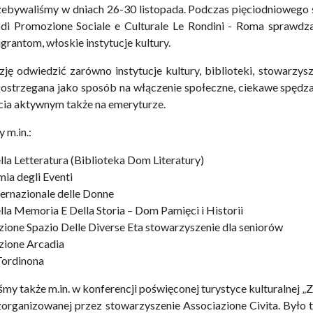
ebywaliśmy w dniach 26-30 listopada. Podczas pięciodniowego 
 di Promozione Sociale e Culturale Le Rondini - Roma sprawdz
igrantom, włoskie instytucje kultury.
ję odwiedzić zarówno instytucje kultury, biblioteki, stowarzys
postrzegana jako sposób na włączenie społeczne, ciekawe spędz
cia aktywnym także na emeryturze.
 m.in.:
la Letteratura (Biblioteka Dom Literatury)
ia degli Eventi
ternazionale delle Donne
la Memoria E Della Storia – Dom Pamięci i Historii
zione Spazio Delle Diverse Eta stowarzyszenie dla seniorów
zione Arcadia
Tordinona
my także m.in. w konferencji poświęconej turystyce kulturalnej „Z 
zorganizowanej przez stowarzyszenie Associazione Civita. Było 