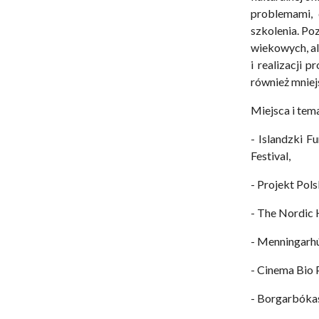
problemami, 
szkolenia. Po
wiekowych, a
i realizacji
również mniej
Miejsca i tem
- Islandzki 
Festival,
- Projekt Pol
- The Nordic 
- Menningarhús
- Cinema Bio 
- Borgarbókas