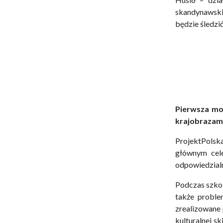
skandynawskim
będzie śledzi
Pierwsza mob
krajobrazami
ProjektPolska
głównym cel
odpowiedzial
Podczas szkol
także proble
zrealizowane 
kulturalnej s