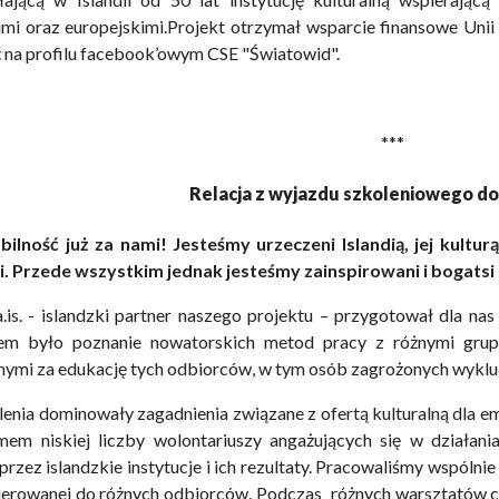
i oraz europejskimi.Projekt otrzymał wsparcie finansowe Unii E
ć na profilu facebook’owym CSE "Światowid".
***
Relacja z wyjazdu szkoleniowego do
ilność już za nami! Jesteśmy urzeczeni Islandią, jej kultur
. Przede wszystkim jednak jesteśmy zainspirowani i bogats
.is. - islandzki partner naszego projektu – przygotował dla na
em było poznanie nowatorskich metod pracy z różnymi grup
nymi za edukację tych odbiorców, w tym osób zagrożonych wyklu
enia dominowały zagadnienia związane z ofertą kulturalną dla e
mem niskiej liczby wolontariuszy angażujących się w działani
przez islandzkie instytucje i ich rezultaty. Pracowaliśmy wspóln
kierowanej do różnych odbiorców. Podczas różnych warsztatów c