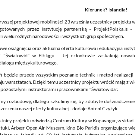
Kierunek? Islandia!
wszej projektowej mobilności 23 września uczestnicy projektu w
gotowanych przez instytucję partnerską - ProjektPolska.is –
li wielu różnych narodowości i wszystkich grup społecznych.
we osiągnięcia oraz aktualna oferta kulturowa i edukacyjna insty
 "Światowid" w Elblągu. - Jej członkowie zaskakują nowato
dialogu międzykulturowego.
 będzie przede wszystkim poznanie technik i metod realizacji 
ju warsztatach. Dzięki temu uczestnicy projektu wrócić mają z 
 z pozostałymi instruktorami i pracownikami "Światowida".
my rozbudowę, dlatego szkolimy się, by zdobyte doświadczenie 
oszerzenia naszej oferty kulturalnej - dodaje Antoni Czyżyk.
stnicy projektu odwiedzą Centrum Kultury w Kopavogur, w skład
ztuki, Árbær Open Air Museum, kino Bio Paridis organizujące w
łającą w Islandii od 50 lat instytucję kulturalną wspierającą