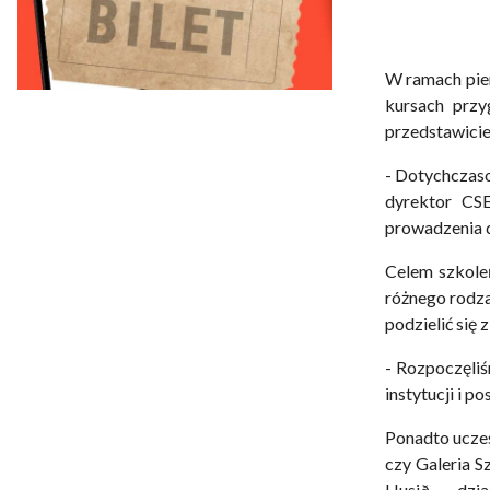
W ramach pier
kursach przy
przedstawicie
- Dotychczaso
dyrektor CSE
prowadzenia 
Celem szkoleń
różnego rodza
podzielić się
- Rozpoczęliś
instytucji i p
Ponadto ucze
czy Galeria S
Husið – dzia