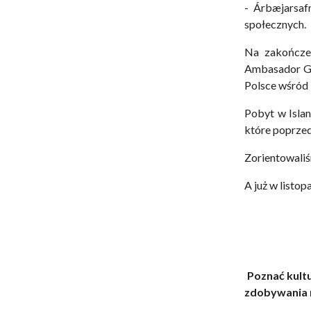
- Árbæjarsaf
społecznych.
Na zakończen
Ambasador Ger
Polsce wśród
Pobyt w Islan
które poprzed
Zorientowaliś
A już w listo
Poznać kultu
zdobywania n