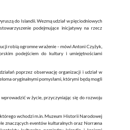
yruszą do Islandii. Wezmą udział w pięciodniowych
 stowarzyszenie podejmujące inicjatywy na rzecz
tucji robią ogromne wrażenie – mówi Antoni Czyżyk,
rskim podejściem do kultury i umiejętnościami
działań poprzez obserwację organizacji i udział w
wieloma oryginalnymi pomysłami, którymi będą mogli
wprowadzić w życie, przyczyniając się do rozwoju
 którego wchodzi m.in. Muzeum Historii Narodowej
iele znaczących eventów kulturalnych oraz Norræna
 kontakty kulturalne pomiędzy Islandią i krajami