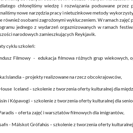
dlatego chłonęliśmy wiedzę i rozwiązania podsuwane przez p
znaliśmy nowe narzędzia pracy i nietuzinkowe metody wykorzyst
le również osobami zagrożonymi wykluczeniem. W ramach zajęć 
 programu jednego z wydarzeń orgaznizowanych w ramach festiw
szości narodowych zamieszkujących Reykjavik.
aty cyklu szkoleń:
Fundusz Filmowy - edukacja filmowa różnych grup wiekowych, o
ska:Islandia – projekty realizowane na rzecz obcokrajowców,
House Iceland – szkolenie z tworzenia oferty kulturalnej dla mię
in í Kópavogi – szkolenie z tworzenia oferty kulturalnej dla seni
Paradis – oferta zajęć i warsztatów filmowych dla imigrantów,
afn - Málskot Grófahús – szkolenie z tworzenia oferty kulturalnej