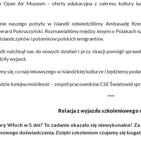
n Open Air Museum – oferty edukacyjna z zakresu kultury lu
ie naszego pobytu w Islandii odwiedziliśmy Ambasadę Rzecz
ard Pokruszyński. Rozmawialiśmy między innymi o Polakach na Is
 Islandczyków i potomków polskich emigrantów.
dii natchnął nas do nowych działań i przy okazji pomógł sprawd
ziły wyjazd.
my się, co najciekawszego w islandzkiej kulturze i będziemy poda
padzie kolejna mobilność – zespół pracowników CSE Światowid spr
***
Relacja z wyjazdu szkoleniowego
rę Włoch w 5 dni? To zadanie okazało się niewykonalne! Za na
owego doświadczenia. Dzięki szkoleniom czujemy się bogats