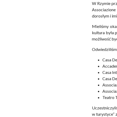
W Rzymie prz
Associazione
dorosłym i im
Mieliśmy okaz
kultura była 
możliwość by
Odwiedziliśmy
Casa Del
Accadem
Casa In
Casa Del
Associa
Associa
Teatro 
Uczestniczyliś
w turystyce” 