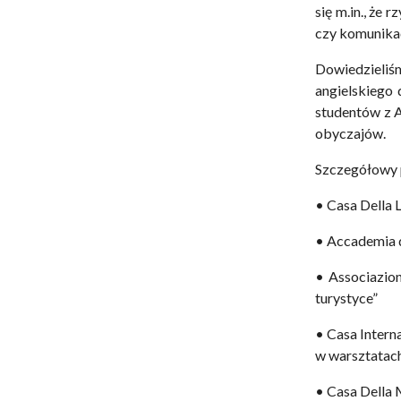
się m.in., że
czy komunikac
Dowiedzieliś
angielskiego
studentów z A
obyczajów.
Szczegółowy 
• Casa Della 
• Accademia d
• Associazion
turystyce”
• Casa Interna
w warsztatac
• Casa Della M