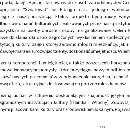
ę i podaj dalej!”. Będzie skierowany do 7 osób zatrudnionych w C
opejskich "Światowid" w Elblągu oraz jednego wolontar
ącego z naszą instytucją. Efekty projektu będą miały wpł
biorców działań kulturalnych realizowanych przez naszą instytuc
szystkim na osoby dorosłe i osoby marginalizowane. Celem Pro
 nowe działania dla osób zagrożonych wykluczeniem społeczny
tytucją kultury, dzięki której zarówno młodzi mieszkańcy, jak
ć swoje marzenia, rozwijać talenty, doskonalić umiejętności. Wie
szeniu kompetencji i umiejętności, a także poszerzeniu horyzo
nowe innowacyjne pomysły, które przyciągną nowych odbiorców.
ażyć naszych pracowników w odpowiednie narzędzia, techniki i 
ową ofertę, atrakcyjną i dostosowaną do potrzeb mieszkańców.
ezmą udział w szkoleniu doskonalącym znajomość języka an
granicznych instytucjach kultury (Islandia i Włochy). Zdobytą
 innymi pracownikami kultury oraz środowiskiem lokalnym. Pojawią
***