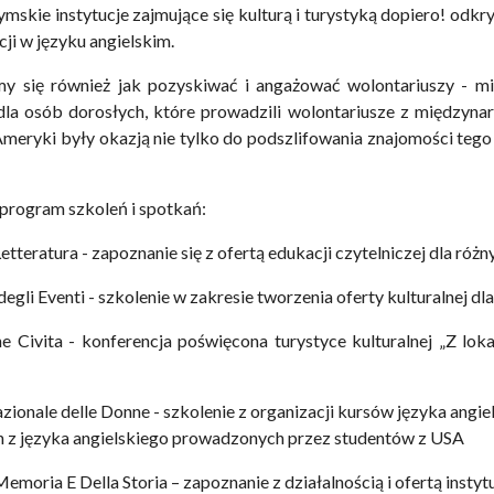
 rzymskie instytucje zajmujące się kulturą i turystyką dopiero! o
ji w języku angielskim.
my się również jak pozyskiwać i angażować wolontariuszy - mi
 dla osób dorosłych, które prowadzili wolontariusze z międzyn
meryki były okazją nie tylko do podszlifowania znajomości tego j
program szkoleń i spotkań:
Letteratura - zapoznanie się z ofertą edukacji czytelniczej dla ró
egli Eventi - szkolenie w zakresie tworzenia oferty kulturalnej 
e Civita - konferencja poświęcona turystyce kulturalnej „Z loka
zionale delle Donne - szkolenie z organizacji kursów języka angie
h z języka angielskiego prowadzonych przez studentów z USA
emoria E Della Storia – zapoznanie z działalnością i ofertą instytu