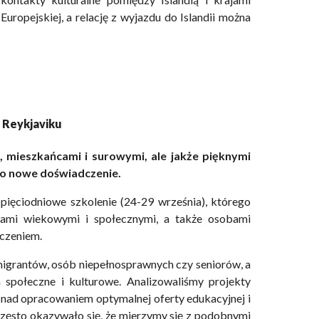
uropejskiej, a relację z wyjazdu do Islandii można
 Reykjaviku
ą, mieszkańcami i surowymi, ale jakże pięknymi
i o nowe doświadczenie.
s pięciodniowe szkolenie (24-29 września), którego
ami wiekowymi i społecznymi, a także osobami
czeniem.
migrantów, osób niepełnosprawnych czy seniorów, a
a społeczne i kulturowe. Analizowaliśmy projekty
ie nad opracowaniem optymalnej oferty edukacyjnej i
zęsto okazywało się, że mierzymy się z podobnymi