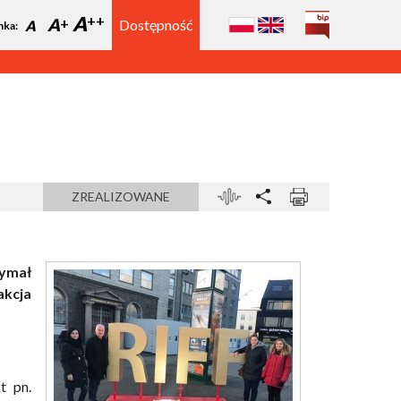
A
A
Dostępność
A
nka:
ZREALIZOWANE
zymał
kcja
t pn.