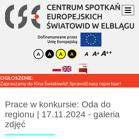
A
A
A
OGŁOSZENIE:
Zapraszamy do Kina Światowid! Sprawdź nasz repertuar!
Prace w konkursie: Oda do
regionu | 17.11.2024 - galeria
zdjęć