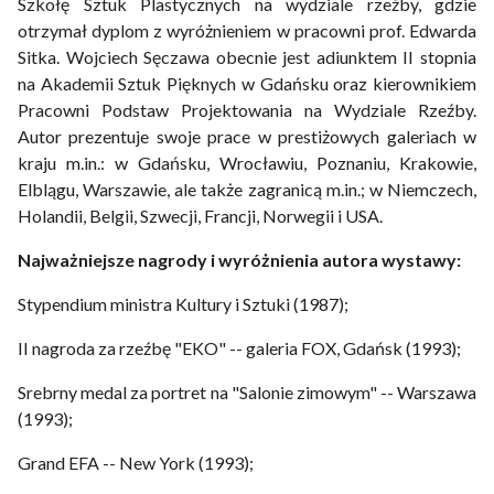
Szkołę Sztuk Plastycznych na wydziale rzeźby, gdzie
otrzymał dyplom z wyróżnieniem w pracowni prof. Edwarda
Sitka. Wojciech Sęczawa obecnie jest adiunktem II stopnia
na Akademii Sztuk Pięknych w Gdańsku oraz kierownikiem
Pracowni Podstaw Projektowania na Wydziale Rzeźby.
Autor prezentuje swoje prace w prestiżowych galeriach w
kraju m.in.: w Gdańsku, Wrocławiu, Poznaniu, Krakowie,
Elblągu, Warszawie, ale także zagranicą m.in.; w Niemczech,
Holandii, Belgii, Szwecji, Francji, Norwegii i USA.
Najważniejsze nagrody i wyróżnienia autora wystawy:
Stypendium ministra Kultury i Sztuki (1987);
II nagroda za rzeźbę "EKO" -- galeria FOX, Gdańsk (1993);
Srebrny medal za portret na "Salonie zimowym" -- Warszawa
(1993);
Grand EFA -- New York (1993);