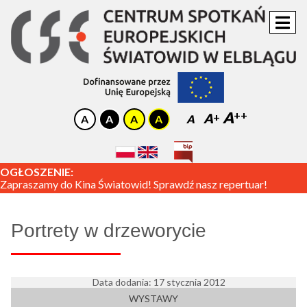
A
A
A
OGŁOSZENIE:
Zapraszamy do Kina Światowid! Sprawdź nasz repertuar!
Portrety w drzeworycie
Data dodania: 17 stycznia 2012
WYSTAWY