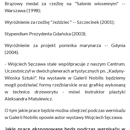
Brązowy medal za rzeźbę na "Salonie wiosennym" --
Warszawa (1998);
Wyróżnienie za rzeźbę "Jeździec" -- Szczecinek (2001);
Stypendium Prezydenta Gdańska (2003);
Wyróżnienie za projekt pomnika marynarza -- Gdynia
(2004).
- Wojciech Sęczawa stale współpracuje z naszym Centrum.
Uczestniczył w dwóch plenerach artystycznych pn. „Kadyny-
Wioska Sztuki". Na wystawie w Galerii Nobilis będziemy
mogli podziwiać formy rzeźbiarskie oraz grafikę wykonaną
w technice drzeworytu - mówi instruktor plastyki
Aleksandra Matulewicz.
O tym jakie prace będzie można obejrzeć podczas wernisażu
w Galerii Nobilis opowie autor wystawy Wojciech Sęczawa.
Jakie prace eksponowane będą podczas wernisażu w