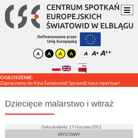
A
A
A
OGŁOSZENIE:
Zapraszamy do Kina Światowid! Sprawdź nasz repertuar!
Dziecięce malarstwo i witraż
Data dodania: 17 stycznia 2012
WYSTAWY