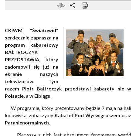
CKiWM "Światowid"
serdecznie zaprasza na
program kabaretowy
BAŁTROCZYK
PRZEDSTAWIA, który
zadomowił się już na
ekranie naszych
telewizorów. Tym
razem Piotr Bałtroczyk przedstawi kabarety nie w
Polsacie, a w Elblągu.
W programie, który prezentowany będzie 7 maja na hali
lodowiska, zobaczymy
Kabaret Pod Wyrwigroszem
oraz
Paranienormalnych.
Pierwszy z nich jest absolutnym fenomenem wśród