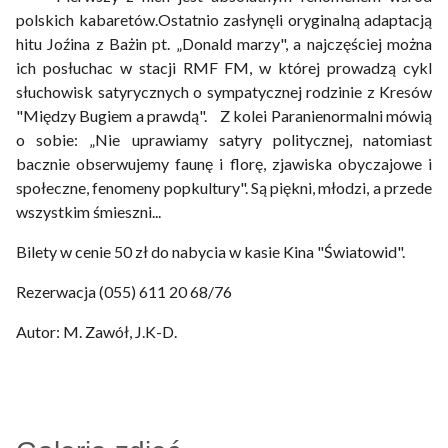
polskich kabaretów.Ostatnio zasłynęli oryginalną adaptacją
hitu Joźina z Bażin pt. „Donald marzy", a najczęściej można
ich posłuchac w stacji RMF FM, w której prowadzą cykl
słuchowisk satyrycznych o sympatycznej rodzinie z Kresów
"Między Bugiem a prawdą". Z kolei Paranienormalni mówią
o sobie: „Nie uprawiamy satyry politycznej, natomiast
bacznie obserwujemy faunę i florę, zjawiska obyczajowe i
społeczne, fenomeny popkultury". Są piękni, młodzi, a przede
wszystkim śmieszni...
Bilety w cenie 50 zł do nabycia w kasie Kina "Światowid".
Rezerwacja (055) 611 20 68/76
Autor: M. Zawół, J.K-D.