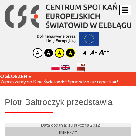
A
A
A
OGŁOSZENIE:
Zapraszamy do Kina Światowid! Sprawdź nasz repertuar!
Piotr Bałtroczyk przedstawia
Data dodania: 10 stycznia 2012
IMPREZY