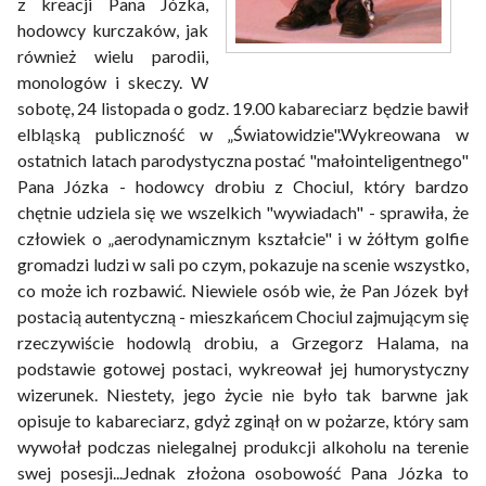
z kreacji Pana Józka,
hodowcy kurczaków, jak
również wielu parodii,
monologów i skeczy. W
sobotę, 24 listopada o godz. 19.00 kabareciarz będzie bawił
elbląską publiczność w „Światowidzie".Wykreowana w
ostatnich latach parodystyczna postać "małointeligentnego"
Pana Józka - hodowcy drobiu z Chociul, który bardzo
chętnie udziela się we wszelkich "wywiadach" - sprawiła, że
człowiek o „aerodynamicznym kształcie" i w żółtym golfie
gromadzi ludzi w sali po czym, pokazuje na scenie wszystko,
co może ich rozbawić. Niewiele osób wie, że Pan Józek był
postacią autentyczną - mieszkańcem Chociul zajmującym się
rzeczywiście hodowlą drobiu, a Grzegorz Halama, na
podstawie gotowej postaci, wykreował jej humorystyczny
wizerunek. Niestety, jego życie nie było tak barwne jak
opisuje to kabareciarz, gdyż zginął on w pożarze, który sam
wywołał podczas nielegalnej produkcji alkoholu na terenie
swej posesji...Jednak złożona osobowość Pana Józka to