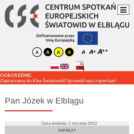
A
A
A
OGŁOSZENIE:
Zapraszamy do Kina Światowid! Sprawdź nasz repertuar!
Pan Józek w Elblągu
Data dodania: 5 stycznia 2012
IMPREZY