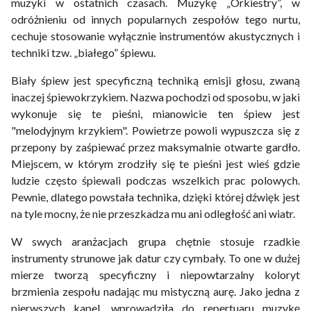
muzyki w ostatnich czasach. Muzykę „Orkiestry”, w
odróżnieniu od innych popularnych zespołów tego nurtu,
cechuje stosowanie wyłącznie instrumentów akustycznych i
techniki tzw. „białego” śpiewu.
Biały śpiew jest specyficzną techniką emisji głosu, zwaną
inaczej śpiewokrzykiem. Nazwa pochodzi od sposobu, w jaki
wykonuje się te pieśni, mianowicie ten śpiew jest
"melodyjnym krzykiem". Powietrze powoli wypuszcza się z
przepony by zaśpiewać przez maksymalnie otwarte gardło.
Miejscem, w którym zrodziły się te pieśni jest wieś gdzie
ludzie często śpiewali podczas wszelkich prac polowych.
Pewnie, dlatego powstała technika, dzięki której dźwięk jest
na tyle mocny, że nie przeszkadza mu ani odległość ani wiatr.
W swych aranżacjach grupa chętnie stosuje rzadkie
instrumenty strunowe jak datur czy cymbały. To one w dużej
mierze tworzą specyficzny i niepowtarzalny koloryt
brzmienia zespołu nadając mu mistyczną aurę. Jako jedna z
pierwszych kapel, wprowadziła do repertuaru muzykę