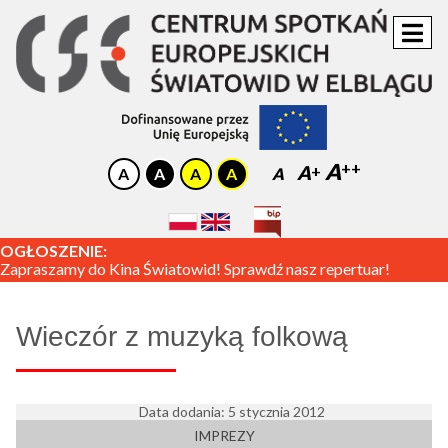
A
A
A
OGŁOSZENIE:
Zapraszamy do Kina Światowid! Sprawdź nasz repertuar!
Wieczór z muzyką folkową
Data dodania: 5 stycznia 2012
IMPREZY