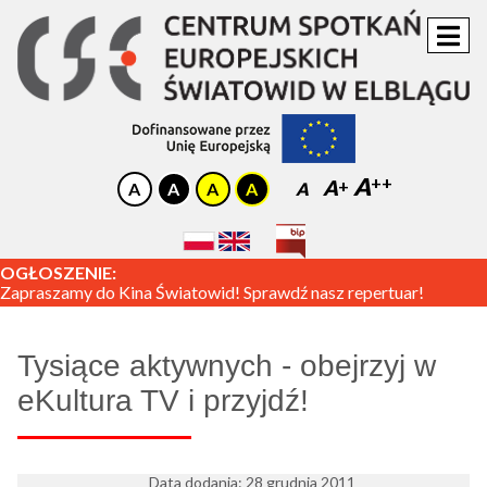
A
A
A
OGŁOSZENIE:
Zapraszamy do Kina Światowid! Sprawdź nasz repertuar!
Tysiące aktywnych - obejrzyj w
eKultura TV i przyjdź!
Data dodania: 28 grudnia 2011