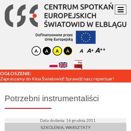
A
A
A
OGŁOSZENIE:
Zapraszamy do Kina Światowid! Sprawdź nasz repertuar!
Potrzebni instrumentaliści
Data dodania: 16 grudnia 2011
SZKOLENIA, WARSZTATY