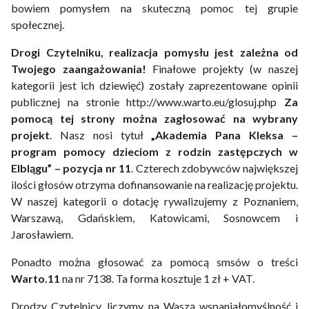
bowiem pomysłem na skuteczną pomoc tej grupie
społecznej.
Drogi Czytelniku, realizacja pomysłu jest zależna od
Twojego zaangażowania!
Finałowe projekty (w naszej
kategorii jest ich dziewięć) zostały zaprezentowane opinii
publicznej na stronie http://www.warto.eu/glosuj.php
Za
pomocą tej strony można zagłosować na wybrany
projekt
. Nasz nosi tytuł
„Akademia Pana Kleksa –
program pomocy dzieciom z rodzin zastępczych w
Elblągu” – pozycja nr 11
. Czterech zdobywców największej
ilości głosów otrzyma dofinansowanie na realizację projektu.
W naszej kategorii o dotację rywalizujemy z Poznaniem,
Warszawą, Gdańskiem, Katowicami, Sosnowcem i
Jarosławiem.
Ponadto można głosować za pomocą smsów o treści
Warto.11
na nr 7138. Ta forma kosztuje 1 zł + VAT.
Drodzy Czytelnicy, liczymy na Waszą wspaniałomyślność i