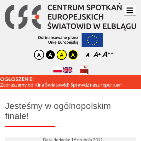
A
A
A
OGŁOSZENIE:
Zapraszamy do Kina Światowid! Sprawdź nasz repertuar!
Jesteśmy w ogólnopolskim
finale!
Data dodania: 16 grudnia 2011