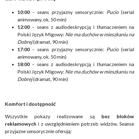
10:00
– seans przyjazny sensorycznie:
Pucio
(serial
animowany, ok. 50 min)
12:00
– seans z audiodeskrypcją i tłumaczeniem na
Polski Język Migowy:
Nie ma duchów w mieszkaniu na
Dobrej
(dramat, 90 min)
17:00
– seans przyjazny sensorycznie:
Pucio
(serial
animowany, ok. 50 min)
18:00
– seans z audiodeskrypcją i tłumaczeniem na
Polski Język Migowy:
Nie ma duchów w mieszkaniu na
Dobrej
(dramat, 90 min)
Komfort i dostępność
Wszystkie pokazy realizowane są
bez bloków
reklamowych
i z uwzględnieniem potrzeb widzów. Seanse
przyjazne sensorycznie oferują: