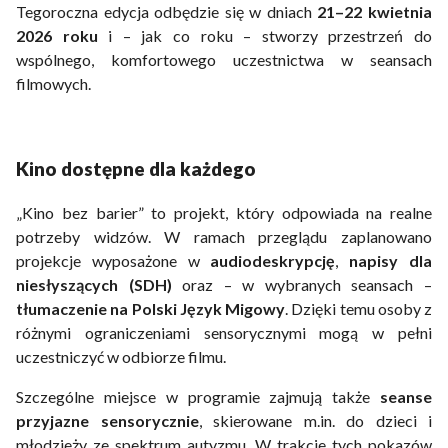
Tegoroczna edycja odbędzie się w dniach
21–22 kwietnia
2026 roku
i – jak co roku – stworzy przestrzeń do
wspólnego, komfortowego uczestnictwa w seansach
filmowych.
Kino dostępne dla każdego
„Kino bez barier” to projekt, który odpowiada na realne
potrzeby widzów. W ramach przeglądu zaplanowano
projekcje wyposażone w
audiodeskrypcję
,
napisy dla
niesłyszących (SDH)
oraz – w wybranych seansach –
tłumaczenie na Polski Język Migowy
. Dzięki temu osoby z
różnymi ograniczeniami sensorycznymi mogą w pełni
uczestniczyć w odbiorze filmu.
Szczególne miejsce w programie zajmują także
seanse
przyjazne sensorycznie
, skierowane m.in. do dzieci i
młodzieży ze spektrum autyzmu. W trakcie tych pokazów