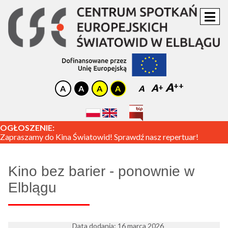
A
A
A
OGŁOSZENIE:
Zapraszamy do Kina Światowid! Sprawdź nasz repertuar!
Kino bez barier - ponownie w
Elblągu
Data dodania: 16 marca 2026