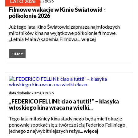
LATO 2026
data dodania: 21 maja 2026
Filmowe wakacje w Kinie Światowid -
półkolonie 2026
Już tego lata Kino Światowid zaprasza najmłodszych
miłośników kina na wyjątkowe półkolonie filmowe.
„Letnia Mała Akademia Filmowa...
więcej
FILMY
data dodania: 20 maja 2026
„FEDERICO FELLINI: ciao a tutti!” – klasyka
włoskiego kina wraca na wielki...
Tego lata miłośnicy kina studyjnego będą mieli okazję
ponownie spotkać się z twórczością Federico Felliniego,
jednego z najwybitniejszych reżys...
więcej