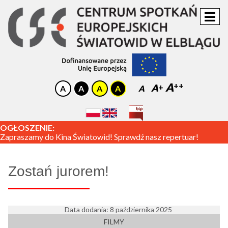
A
A
A
OGŁOSZENIE:
Zapraszamy do Kina Światowid! Sprawdź nasz repertuar!
Zostań jurorem!
Data dodania: 8 października 2025
FILMY