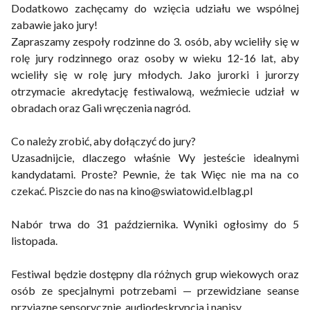
Dodatkowo zachęcamy do wzięcia udziału we wspólnej
zabawie jako jury!
Zapraszamy zespoły rodzinne do 3. osób, aby wcieliły się w
rolę jury rodzinnego oraz osoby w wieku 12-16 lat, aby
wcieliły się w rolę jury młodych. Jako jurorki i jurorzy
otrzymacie akredytację festiwalową, weźmiecie udział w
obradach oraz Gali wręczenia nagród.
Co należy zrobić, aby dołączyć do jury?
Uzasadnijcie, dlaczego właśnie Wy jesteście idealnymi
kandydatami. Proste? Pewnie, że tak Więc nie ma na co
czekać. Piszcie do nas na kino@swiatowid.elblag.pl
Nabór trwa do 31 października. Wyniki ogłosimy do 5
listopada.
Festiwal będzie dostępny dla różnych grup wiekowych oraz
osób ze specjalnymi potrzebami — przewidziane seanse
przyjazne sensorycznie, audiodeskrypcja i napisy.