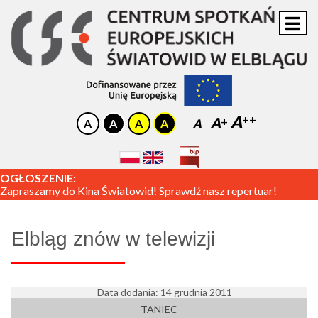
A
A
A
OGŁOSZENIE:
Zapraszamy do Kina Światowid! Sprawdź nasz repertuar!
Elbląg znów w telewizji
Data dodania: 14 grudnia 2011
TANIEC