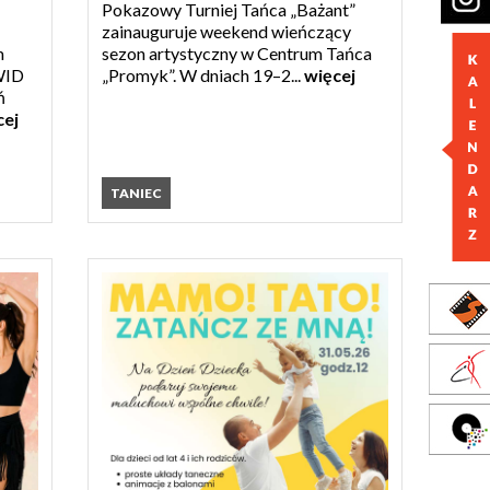
Pokazowy Turniej Tańca „Bażant”
zainauguruje weekend wieńczący
m
sezon artystyczny w Centrum Tańca
WID
„Promyk”. W dniach 19–2...
więcej
ń
cej
TANIEC