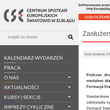
OGŁOSZENIE
Zasłużen
Data dodania: 1
KALENDARZ WYDARZEŃ
PRACA
Podczas dru
O NAS
medalem dla
Formacja St
AKTUALNOŚCI
Standardowa
KURSY I SEKCJE
zdobywała ty
IMPREZY CYKLICZNE
Formacji Sta