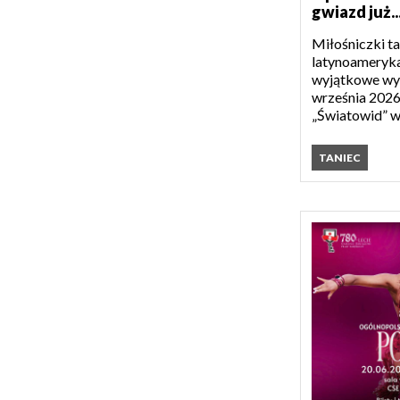
gwiazd już..
Miłośniczki t
latynoameryk
wyjątkowe wyd
września 2026
„Światowid” w 
TANIEC