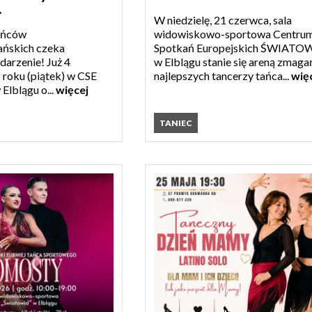
.
W niedzielę, 21 czerwca, sala
ańców
widowiskowo-sportowa Centru
ańskich czeka
Spotkań Europejskich ŚWIATO
arzenie! Już 4
w Elblągu stanie się areną zmaga
 roku (piątek) w CSE
najlepszych tancerzy tańca...
wię
Elblągu o...
więcej
TANIEC