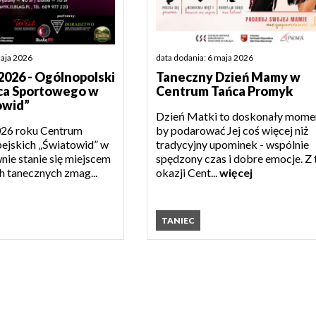
maja 2026
data dodania: 6 maja 2026
26 - Ogólnopolski
Taneczny Dzień Mamy w
ńca Sportowego w
Centrum Tańca Promyk
owid”
Dzień Matki to doskonały mome
026 roku Centrum
by podarować Jej coś więcej niż
ejskich „Światowid” w
tradycyjny upominek - wspólnie
nie stanie się miejscem
spędzony czas i dobre emocje. Z 
h tanecznych zmag...
okazji Cent...
więcej
TANIEC