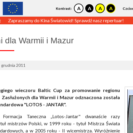
Kontrast:
Czcio
:
Zapraszamy do Kina Światowid! Sprawdź nasz repertuar!
i dla Warmii i Mazur
3 grudnia 2011
giego wieczoru Baltic Cup za promowanie regionu
 Zasłużonych dla Warmii i Mazur odznaczona została
andardowa "LOTOS - JANTAR".
 Formacja Taneczna „Lotos-Jantar" dwanaście razy
tuł mistrzów Polski, w 1999 roku - tytuł Mistrza Świata
ndardowych, a w 2005 roku - II wicemistrza. Wyróżnienie