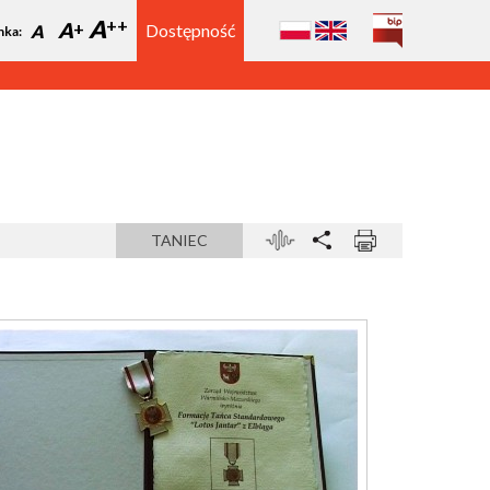
A
A
Dostępność
A
nka:
TANIEC