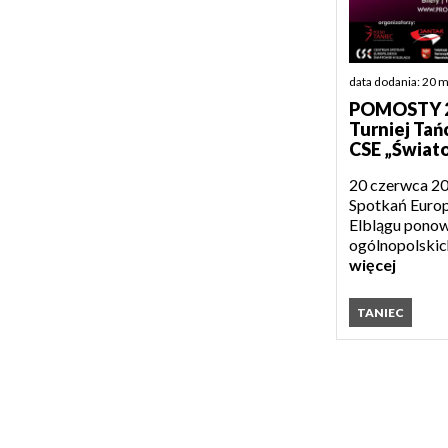
data dodania: 20 
POMOSTY 20
Turniej Ta
CSE „Świat
20 czerwca 2
Spotkań Europ
Elblągu ponow
ogólnopolskic
więcej
TANIEC