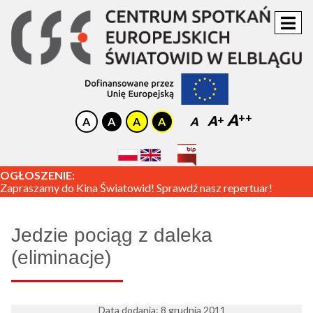
A
A
A
OGŁOSZENIE:
Zapraszamy do Kina Światowid! Sprawdź nasz repertuar!
Jedzie pociąg z daleka
(eliminacje)
Data dodania: 8 grudnia 2011