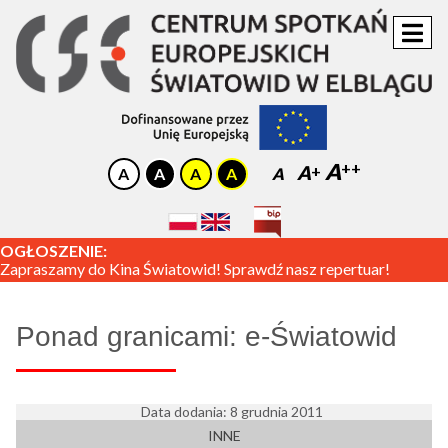
A
A
A
OGŁOSZENIE:
Zapraszamy do Kina Światowid! Sprawdź nasz repertuar!
Ponad granicami: e-Światowid
Data dodania: 8 grudnia 2011
INNE