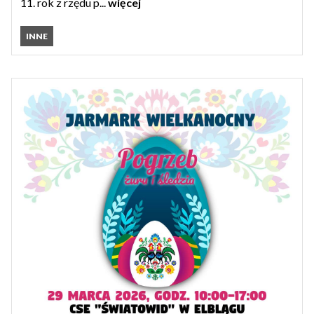
11. rok z rzędu p...
więcej
INNE