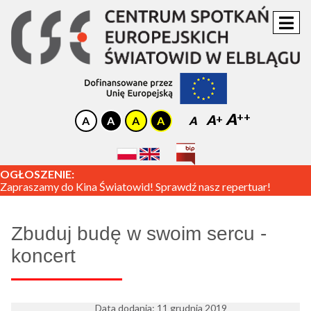
A
A
A
OGŁOSZENIE:
Zapraszamy do Kina Światowid! Sprawdź nasz repertuar!
Zbuduj budę w swoim sercu -
koncert
Data dodania: 11 grudnia 2019