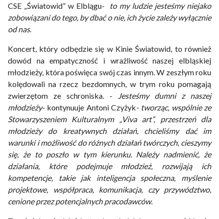
CSE „Światowid” w Elblągu-
to my ludzie jesteśmy niejako
zobowiązani do tego, by dbać o nie, ich życie zależy wyłącznie
od nas
.
Koncert, który odbędzie się w Kinie Światowid, to również
dowód na empatyczność i wrażliwość naszej elbląskiej
młodzieży, która poświęca swój czas innym. W zeszłym roku
kolędowali na rzecz bezdomnych, w trym roku pomagają
zwierzętom ze schroniska. -
Jesteśmy dumni z naszej
młodzieży
- kontynuuje Antoni Czyżyk
- tworząc, wspólnie ze
Stowarzyszeniem Kulturalnym „Viva art”, przestrzeń dla
młodzieży do kreatywnych działań, chcieliśmy dać im
warunki i możliwość do różnych działań twórczych, cieszymy
się, że to poszło w tym kierunku. Należy nadmienić, że
działania, które podejmuje młodzież, rozwijają ich
kompetencje, takie jak inteligencja społeczna, myślenie
projektowe, współpraca, komunikacja, czy przywództwo,
cenione przez potencjalnych pracodawców
.