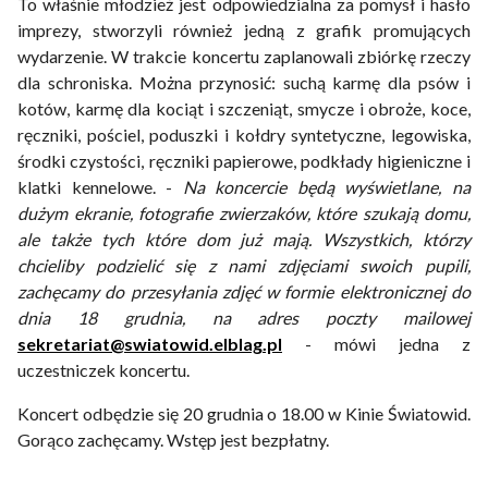
To właśnie młodzież jest odpowiedzialna za pomysł i hasło
imprezy, stworzyli również jedną z grafik promujących
wydarzenie. W trakcie koncertu zaplanowali zbiórkę rzeczy
dla schroniska. Można przynosić: suchą karmę dla psów i
kotów, karmę dla kociąt i szczeniąt, smycze i obroże, koce,
ręczniki, pościel, poduszki i kołdry syntetyczne, legowiska,
środki czystości, ręczniki papierowe, podkłady higieniczne i
klatki kennelowe. -
Na koncercie będą wyświetlane, na
dużym ekranie, fotografie zwierzaków, które szukają domu,
ale także tych które dom już mają. Wszystkich, którzy
chcieliby podzielić się z nami zdjęciami swoich pupili,
zachęcamy do przesyłania zdjęć w formie elektronicznej do
dnia 18 grudnia, na adres poczty mailowej
sekretariat@swiatowid.elblag.pl
- mówi jedna z
uczestniczek koncertu.
Koncert odbędzie się 20 grudnia o 18.00 w Kinie Światowid.
Gorąco zachęcamy. Wstęp jest bezpłatny.