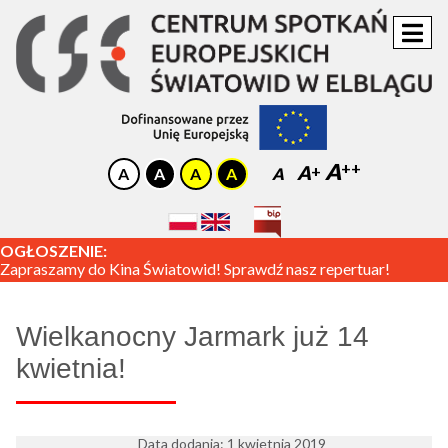
A
A
A
OGŁOSZENIE:
Zapraszamy do Kina Światowid! Sprawdź nasz repertuar!
Wielkanocny Jarmark już 14
kwietnia!
Data dodania: 1 kwietnia 2019