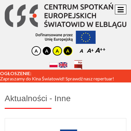
A
A
A
OGŁOSZENIE:
Zapraszamy do Kina Światowid! Sprawdź nasz repertuar!
Aktualności - Inne