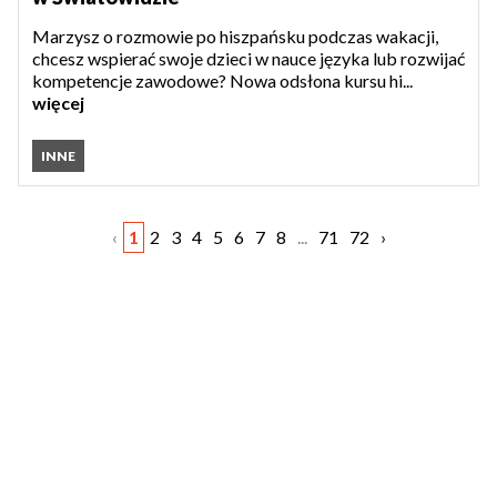
Marzysz o rozmowie po hiszpańsku podczas wakacji,
chcesz wspierać swoje dzieci w nauce języka lub rozwijać
kompetencje zawodowe? Nowa odsłona kursu hi...
więcej
INNE
‹
1
2
3
4
5
6
7
8
...
71
72
›