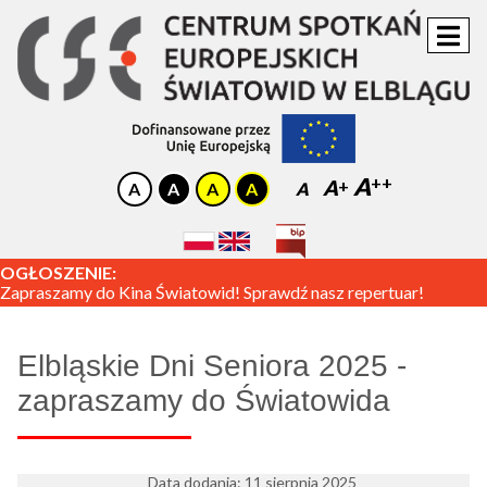
A
A
A
OGŁOSZENIE:
Zapraszamy do Kina Światowid! Sprawdź nasz repertuar!
Elbląskie Dni Seniora 2025 -
zapraszamy do Światowida
Data dodania: 11 sierpnia 2025