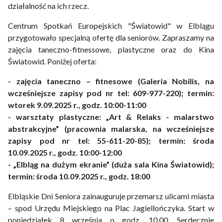
działalność na ich rzecz.
Centrum Spotkań Europejskich "Światowid" w Elblągu
przygotowało specjalną ofertę dla seniorów. Zapraszamy na
zajęcia taneczno-fitnessowe, plastyczne oraz do Kina
Światowid. Poniżej oferta:
- zajęcia taneczno – fitnesowe (Galeria Nobilis, na
wcześniejsze zapisy pod nr tel: 609-977-220); termin:
wtorek 9.09.2025 r., godz. 10:00-11:00
- warsztaty plastyczne: „Art & Relaks - malarstwo
abstrakcyjne” (pracownia malarska, na wcześniejsze
zapisy pod nr tel: 55-611-20-85); termin: środa
10.09.2025 r., godz. 10:00-12:00
- „Elbląg na dużym ekranie” (duża sala Kina Światowid);
termin: środa 10.09.2025 r., godz. 18:00
Elbląskie Dni Seniora zainauguruje przemarsz ulicami miasta
– spod Urzędu Miejskiego na Plac Jagiellończyka. Start w
poniedziałek 8 września o godz. 10.00. Serdecznie