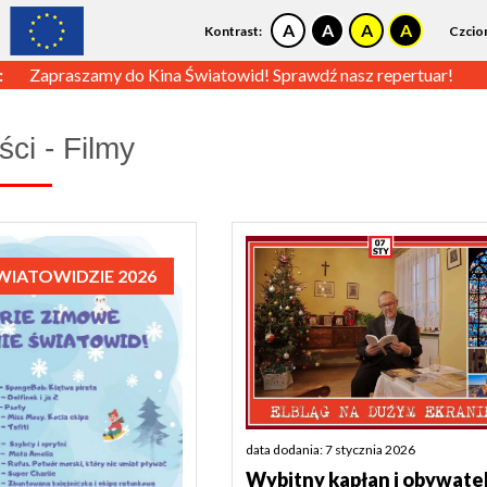
Kontrast:
Czcio
:
Zapraszamy do Kina Światowid! Sprawdź nasz repertuar!
ci - Filmy
ŚWIATOWIDZIE 2026
data dodania: 7 stycznia 2026
Wybitny kapłan i obywate