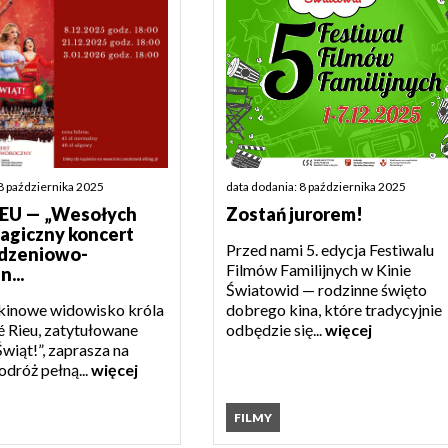
8 października 2025
data dodania: 8 października 2025
EU — „Wesołych
Zostań jurorem!
magiczny koncert
Przed nami 5. edycja Festiwalu
dzeniowo-
Filmów Familijnych w Kinie
...
Światowid — rodzinne święto
kinowe widowisko króla
dobrego kina, które tradycyjnie
é Rieu, zatytułowane
odbędzie się...
więcej
wiąt!”, zaprasza na
dróż pełną...
więcej
FILMY