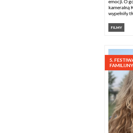
emocji. O go
kameralną 
wypełniły tł
FILMY
5. FESTI
FAMILIJN