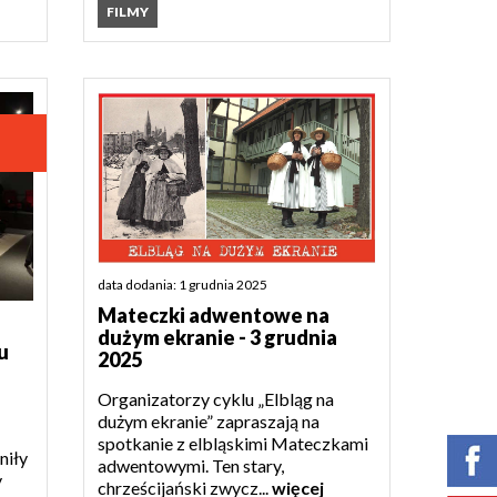
FILMY
data dodania: 1 grudnia 2025
Mateczki adwentowe na
dużym ekranie - 3 grudnia
u
2025
Organizatorzy cyklu „Elbląg na
dużym ekranie” zapraszają na
spotkanie z elbląskimi Mateczkami
niły
adwentowymi. Ten stary,
y
chrześcijański zwycz...
więcej