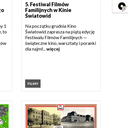
5. Festiwal Filmów
go
Familijnych w Kinie
Światowid
ny 1
Na początku grudnia Kino
, to
Światowid zaprasza na piątą edycję
Festiwalu Filmów Familijnych —
rów
świąteczne kino, warsztaty i poranki
dla najmł...
więcej
FILMY