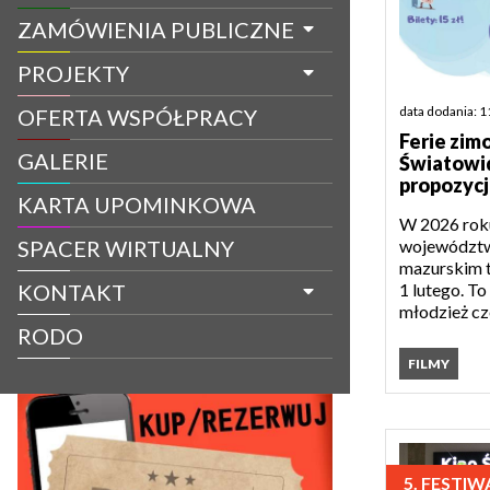
ZAMÓWIENIA PUBLICZNE
PROJEKTY
data dodania: 1
OFERTA WSPÓŁPRACY
Ferie zim
GALERIE
Światowid
propozycj
KARTA UPOMINKOWA
W 2026 rok
województw
SPACER WIRTUALNY
mazurskim t
1 lutego. To 
KONTAKT
młodzież cz
RODO
FILMY
5. FESTI