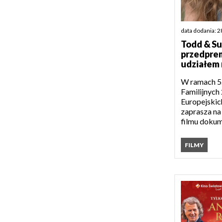
data dodania: 2
Todd & Su
przedpre
udziałem 
W ramach 5.
Familijnych
Europejskic
zaprasza n
filmu dokum
FILMY