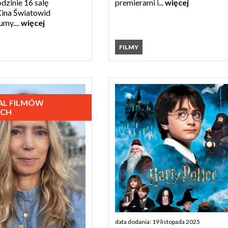
dzinie 16 salę
premierami i...
więcej
Kina Światowid
umy....
więcej
FILMY
WAL FILMÓW
YCH
data dodania: 19 listopada 2025