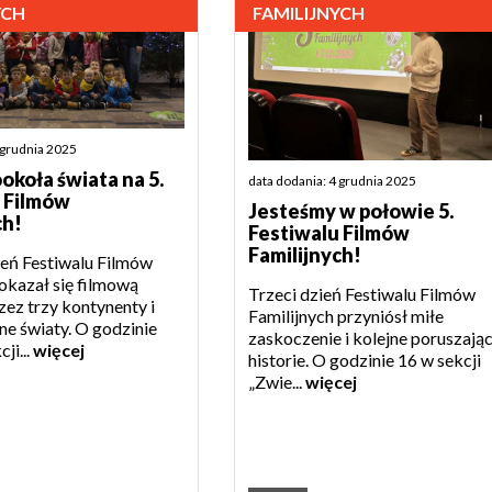
YCH
FAMILIJNYCH
 grudnia 2025
okoła świata na 5.
data dodania: 4 grudnia 2025
 Filmów
Jesteśmy w połowie 5.
ch!
Festiwalu Filmów
Familijnych!
eń Festiwalu Filmów
 okazał się filmową
Trzeci dzień Festiwalu Filmów
ez trzy kontynenty i
Familijnych przyniósł miłe
ne światy. O godzinie
zaskoczenie i kolejne poruszają
ji...
więcej
historie. O godzinie 16 w sekcji
„Zwie...
więcej