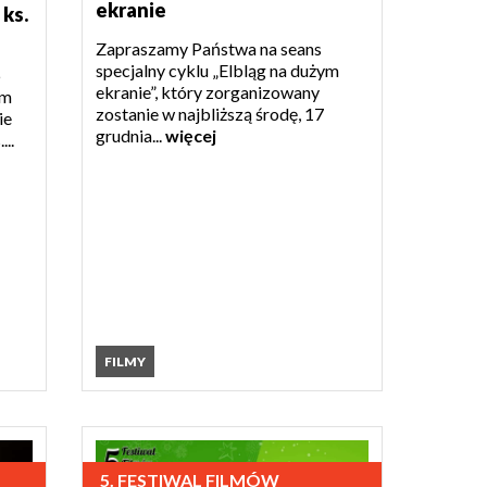
ekranie
 ks.
Zapraszamy Państwa na seans
specjalny cyklu „Elbląg na dużym
6
ekranie”, który zorganizowany
ym
zostanie w najbliższą środę, 17
ie
grudnia...
więcej
...
FILMY
5. FESTIWAL FILMÓW