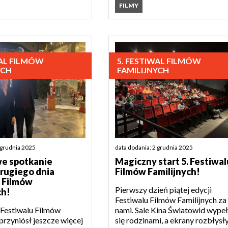
FILMY
WAL FILMÓW
5. FESTIWAL FILMÓW
YCH
FAMILIJNYCH
 grudnia 2025
data dodania: 2 grudnia 2025
e spotkanie
Magiczny start 5. Festiwal
rugiego dnia
Filmów Familijnych!
 Filmów
Pierwszy dzień piątej edycji
ch!
Festiwalu Filmów Familijnych za
 Festiwalu Filmów
nami. Sale Kina Światowid wypeł
przyniósł jeszcze więcej
się rodzinami, a ekrany rozbłysł