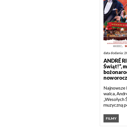
data dodania: 2
ANDRÉ RI
Świąt!”, 
bożonaro
noworoczn
Najnowsze 
walca, Andr
„Wesołych Ś
muzyczną po
FILMY