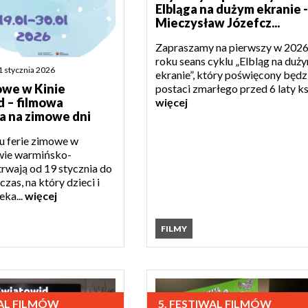
Elbląga na dużym ekranie -
Mieczysław Józefcz...
Zapraszamy na pierwszy w 202
roku seans cyklu „Elbląg na duż
1 stycznia 2026
ekranie”, który poświęcony będz
owe w Kinie
postaci zmarłego przed 6 laty ks.
 – filmowa
więcej
a na zimowe dni
u ferie zimowe w
ie warmińsko-
rwają od 19 stycznia do
czas, na który dzieci i
eka...
więcej
FILMY
WAL FILMÓW
5. FESTIWAL FILMÓW