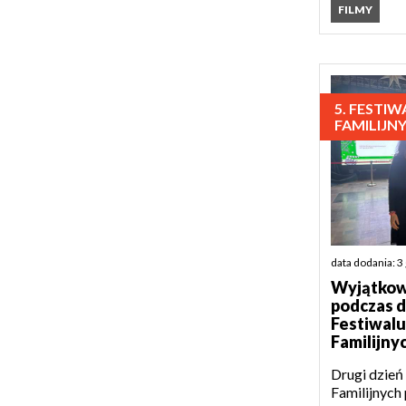
FILMY
5. FESTI
FAMILIJN
data dodania: 3
Wyjątkow
podczas d
Festiwalu
Familijny
Drugi dzień
Familijnych 