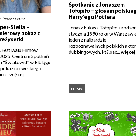
Spotkanie z Jonaszem
Tołopiło – głosem polskie
Harry'ego Pottera
8 listopada 2025
per‑Stella –
Jonasz Łukasz Tołopiło, urodzo
mierowy pokaz z
stycznia 1990 roku w Warszawie
reżyserki
jeden z najbardziej
rozpoznawalnych polskich akto
 Festiwalu Filmów
dubbingowych, kt&oac...
więcej
 2025, Centrum Spotkań
h "Światowid" w Elblągu
a pokaz norweskiego
en...
więcej
FILMY