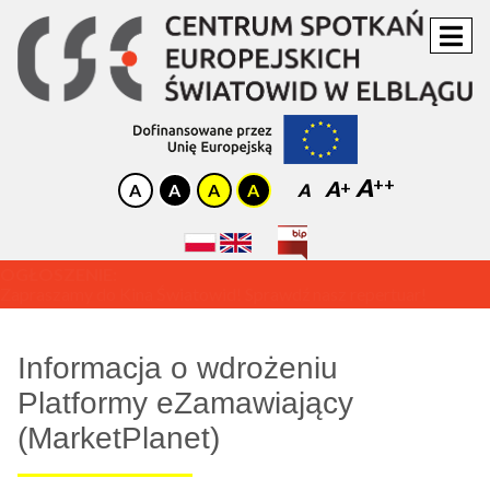
A
A
A
OGŁOSZENIE:
Zapraszamy do Kina Światowid! Sprawdź nasz repertuar!
Informacja o wdrożeniu
Platformy eZamawiający
(MarketPlanet)