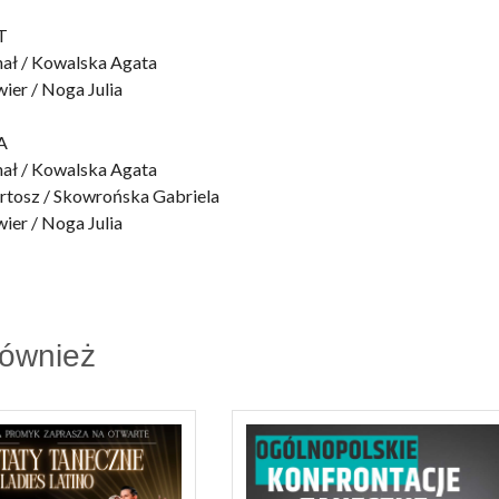
ST
hał / Kowalska Agata
ier / Noga Julia
LA
hał / Kowalska Agata
rtosz / Skowrońska Gabriela
ier / Noga Julia
również