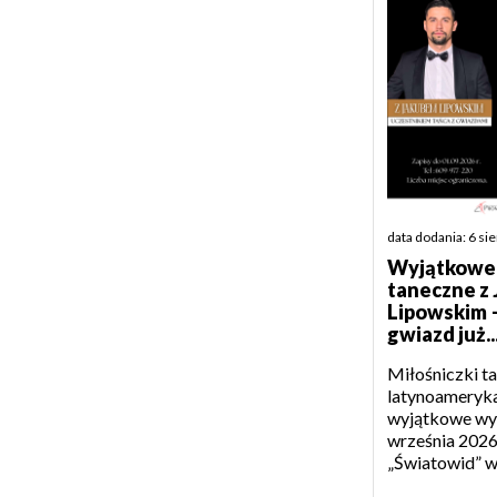
data dodania: 6 si
Wyjątkowe 
taneczne z
Lipowskim 
gwiazd już..
Miłośniczki t
latynoameryk
wyjątkowe wyd
września 2026
„Światowid” w 