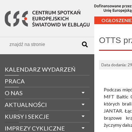
OGŁOSZENIE
OTTS pr
Data dodania: 29
KALENDARZ WYDARZEŃ
PRACA
Podczas międ
O NAS
MFT Baltic C
których bral
AKTUALNOŚCI
JANTAR. Łącz
KURSY I SEKCJE
brązowe krą
życzymy dals
IMPREZY CYKLICZNE