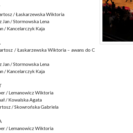
T
artosz / Łaskarzewska Wiktoria
z Jan / Stormowska Lena
an / Kancelarczyk Kaja
A
artosz / Łaskarzewska Wiktoria – awans do C
z Jan / Stormowska Lena
an / Kancelarczyk Kaja
T
per / Lemanowicz Wiktoria
hał / Kowalska Agata
rtosz / Skowrońska Gabriela
A
per / Lemanowicz Wiktoria