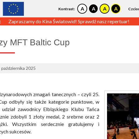
Kontrast:
Czcio
:
Zapraszamy do Kina Światowid! Sprawdź nasz repertuar!
zy MFT Baltic Cup
 października 2025
zynarodowych zmagań tanecznych – czyli 25.
up odbyły się także kategorie punktowe, w
i udział zawodnicy Elbląskiego Klubu Tańca
nie zdobyli 1 złoty medal, 2 srebrne oraz 2
żki. Wszystkim serdecznie gratulujemy i
zych sukcesów.