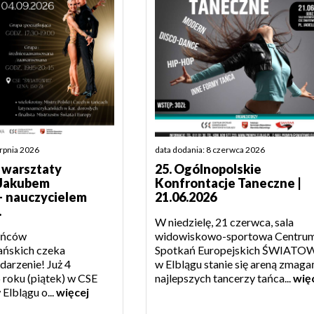
erpnia 2026
data dodania: 8 czerwca 2026
warsztaty
25. Ogólnopolskie
 Jakubem
Konfrontacje Taneczne |
– nauczycielem
21.06.2026
.
W niedzielę, 21 czerwca, sala
ańców
widowiskowo-sportowa Centru
ańskich czeka
Spotkań Europejskich ŚWIATO
arzenie! Już 4
w Elblągu stanie się areną zmaga
 roku (piątek) w CSE
najlepszych tancerzy tańca...
wię
Elblągu o...
więcej