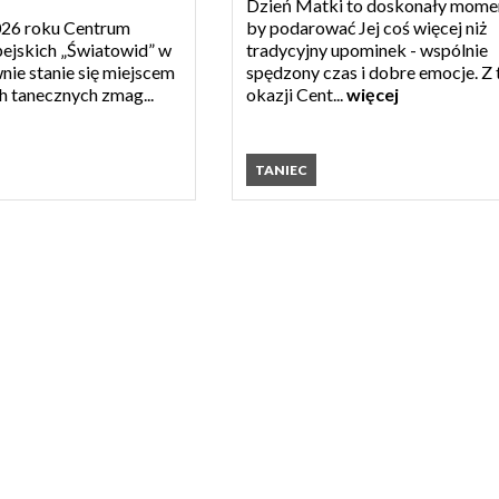
Dzień Matki to doskonały mome
026 roku Centrum
by podarować Jej coś więcej niż
ejskich „Światowid” w
tradycyjny upominek - wspólnie
nie stanie się miejscem
spędzony czas i dobre emocje. Z 
h tanecznych zmag...
okazji Cent...
więcej
TANIEC