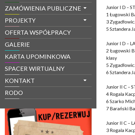
Junior I D – S
ZAMÓWIENIA PUBLICZNE
1 Ługowski B
PROJEKTY
3 Zygadłowic
5 Sztandera J
OFERTA WSPÓŁPRACY
Junior I D – L
GALERIE
2 Ługowski B
KARTA UPOMINKOWA
klasy
5 Zygadłowic
SPACER WIRTUALNY
6 Sztandera J
KONTAKT
Junior II C – S
RODO
4 Rogala Kac
6 Szarko Mic
7 Barański Ba
Junior II C – L
3 Rogala Kac