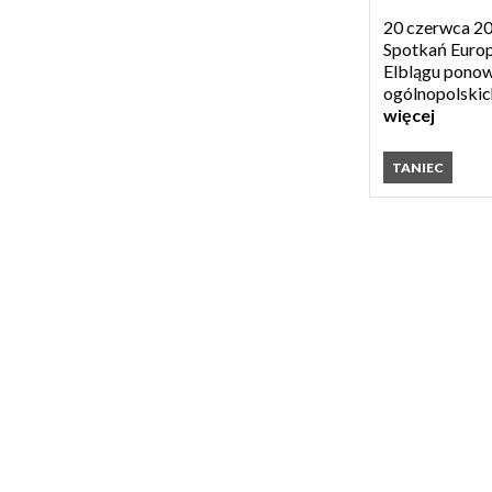
20 czerwca 2
Spotkań Europ
Elblągu ponow
ogólnopolskic
więcej
TANIEC