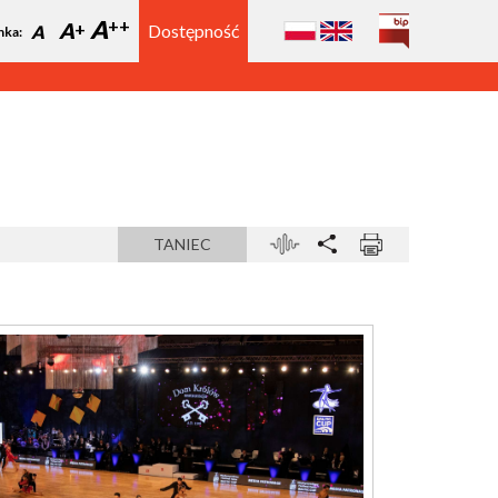
A
A
Dostępność
A
nka:
TANIEC