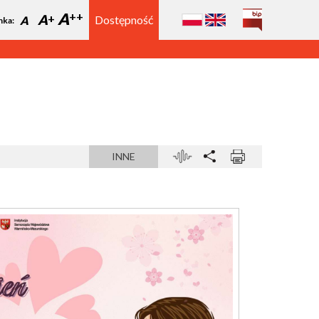
A
A
Dostępność
A
nka:
INNE