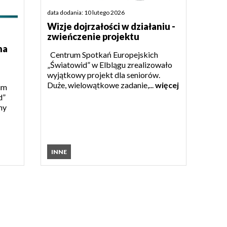
data dodania: 10 lutego 2026
Wizje dojrzałości w działaniu -
zwieńczenie projektu
na
Centrum Spotkań Europejskich
„Światowid” w Elblągu zrealizowało
wyjątkowy projekt dla seniorów.
Duże, wielowątkowe zadanie,...
więcej
um
d”
ny
INNE