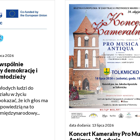
ipca 2026
 wspólnie
 demokrację i
młodzieży
młodych ludzi do
iału w życiu
okazać, że ich głos ma
powiedzią na to
 międzynarodowy...
data dodania: 13 lipca 2026
Koncert Kameralny Pro Mu
Antiqua - 34. edycja