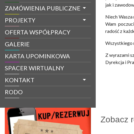
jak i zawodo
ZAMÓWIENIA PUBLICZNE
Niech Wasza m
PROJEKTY
Wam poczucie
radość z każd
OFERTA WSPÓŁPRACY
Wszystkiego 
GALERIE
Z wyrazami sz
KARTA UPOMINKOWA
Dyrekcja i Pr
SPACER WIRTUALNY
KONTAKT
RODO
Zobacz 