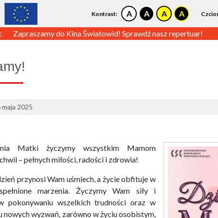
Kontrast:
Czcio
:
Zapraszamy do Kina Światowid! Sprawdź nasz repertuar!
amy!
6 maja 2025
Dnia Matki życzymy wszystkim Mamom
hwil – pełnych miłości, radości i zdrowia!
zień przynosi Wam uśmiech, a życie obfituje w
 spełnione marzenia. Życzymy Wam siły i
 w pokonywaniu wszelkich trudności oraz w
 nowych wyzwań, zarówno w życiu osobistym,