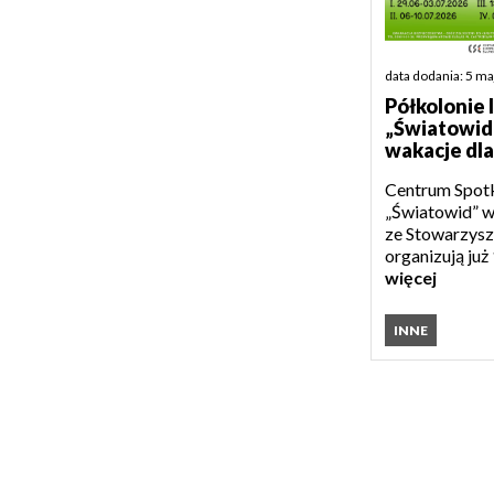
data dodania: 5 m
Półkolonie 
„Światowid
wakacje dla
Centrum Spotk
„Światowid” w
ze Stowarzysz
organizują już 
więcej
INNE