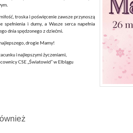
wym.
iłość, troska i poświęcenie zawsze przynoszą
 spełnienia i dumy, a Wasze serca napełnia
ego dnia spędzonego z dziećmi.
najlepszego, drogie Mamy!
acunku i najlepszymi życzeniami,
acownicy CSE „Światowid” w Elblągu
również