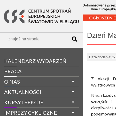
OGŁOSZENIE
Dzień M
Data dodania: 2
KALENDARZ WYDARZEŃ
PRACA
Z okazji 
O NAS
wyjątkowych c
AKTUALNOŚCI
Niech każdy d
szczęście i
KURSY I SEKCJE
cierpliwości
IMPREZY CYKLICZNE
podejmowaniu