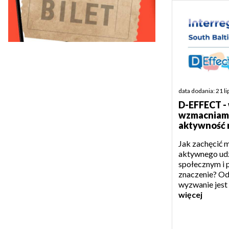
data dodania: 21 l
D-EFFECT -
wzmacniamy
aktywność 
Jak zachęcić 
aktywnego udz
społecznym i p
znaczenie? Od
wyzwanie jest
więcej