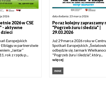
aja 2026
data dodania: 23 marca 2026
letnie 2026 w CSE
Po raz kolejny zapraszamy 
” - aktywne
"Pogrzeb żuru i śledzia" |
 dzieci
29.03.2026
ań Europejskich
Już 29 marca 2026 roku w Centr
 Elblągu w partnerstwie
Spotkań Europejskich „Światowi
eniem „Jantar”
odbędzie się Jarmark Wielkanoc
11. rok z rzędu p...
"Pogrzeb żuru i śledzia", który...
więcej
INNE