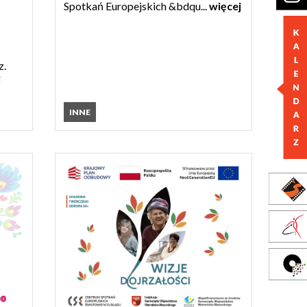
Spotkań Europejskich &bdqu...
więcej
z.
j
INNE