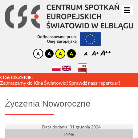
A
A
A
OGŁOSZENIE:
Zapraszamy do Kina Światowid! Sprawdź nasz repertuar!
Życzenia Noworoczne
Data dodania: 31 grudnia 2024
INNE