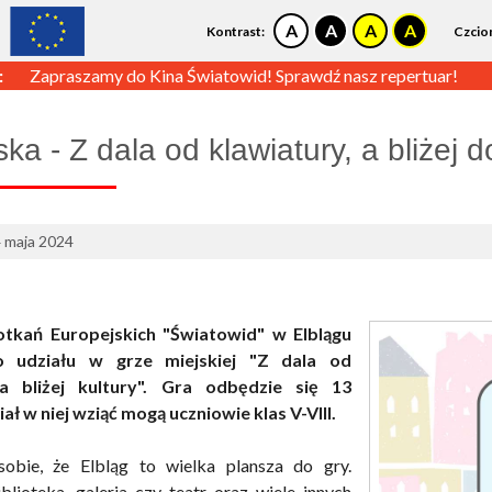
Kontrast:
Czcio
:
Zapraszamy do Kina Światowid! Sprawdź nasz repertuar!
ka - Z dala od klawiatury, a bliżej d
4 maja 2024
tkań Europejskich "Światowid" w Elblągu
o udziału w grze miejskiej "Z dala od
 a bliżej kultury". Gra odbędzie się 13
ał w niej wziąć mogą uczniowie klas V-VIII.
obie, że Elbląg to wielka plansza do gry.
blioteka, galeria czy teatr oraz wiele innych