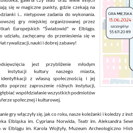
iają się w magiczne punkty, gdzie czekają na
odzianki i… nietypowe zadania do wykonania.
owszej gry miejskiej organizowanej przez
tkań Europejskich "Światowid" w Elblągu.
 udziału, zachęcamy do przeniesienia się w
at rywalizacji, nauki i dobrej zabawy!
dsięwzięcia jest przybliżenie młodym
m instytucji kultury naszego miasta,
identyfikacji z własną społecznością i jej
adto poprzez zaproszenie różnych instytucji,
głębiać współdziałanie wszystkich podmiotów
ferze społecznej i kulturowej.
e gry włączyły się, jak co roku, nasze koleżanki i koledzy z insty
teka Elbląska im. Cypriana Norwida, Teatr im. Aleksandra Se
 w Elblągu im. Karola Wojtyły, Muzeum Archeologiczno His