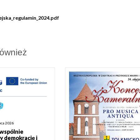
ejska_regulamin_2024.pdf
również
ipca 2026
 wspólnie
 demokrację i