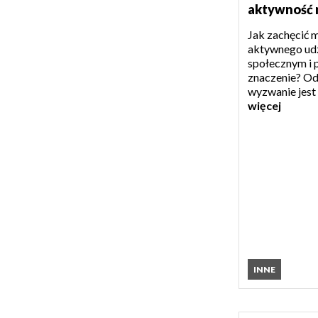
aktywność 
Jak zachęcić 
aktywnego udz
społecznym i p
znaczenie? Od
wyzwanie jest
więcej
INNE