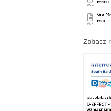
POBIERZ
DOC
Gra_Mi
POBIERZ
PDF
Zobacz 
data dodania: 21 l
D-EFFECT -
wzmacniamy