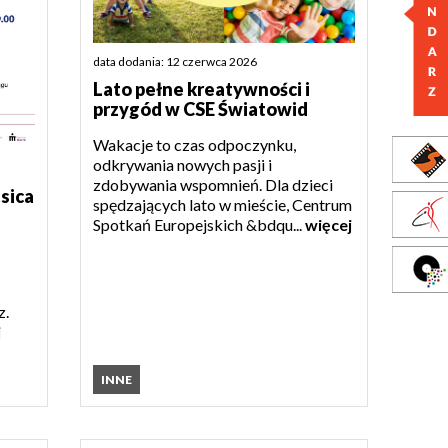
data dodania: 12 czerwca 2026
Lato pełne kreatywności i
przygód w CSE Światowid
Wakacje to czas odpoczynku,
odkrywania nowych pasji i
zdobywania wspomnień. Dla dzieci
sica
spędzających lato w mieście, Centrum
Spotkań Europejskich &bdqu...
więcej
z.
j
INNE