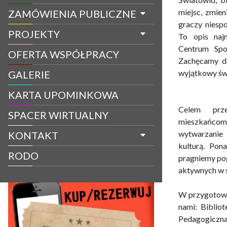
miejsc, zmien
ZAMÓWIENIA PUBLICZNE
graczy niesp
PROJEKTY
To opis najn
Centrum Spo
OFERTA WSPÓŁPRACY
Zachęcamy do
wyjątkowy świ
GALERIE
KARTA UPOMINKOWA
Celem prze
SPACER WIRTUALNY
mieszkańco
wytwarzanie 
KONTAKT
kulturą. Pon
RODO
pragniemy po
aktywnych w s
W przygotowani
nami: Biblio
Pedagogiczna