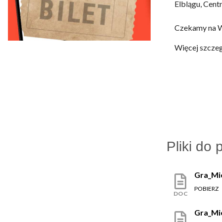
Elblągu, Cent
Czekamy na W
Więcej szczeg
Pliki do 
Gra_Mi
POBIERZ
DOC
Gra_Mi