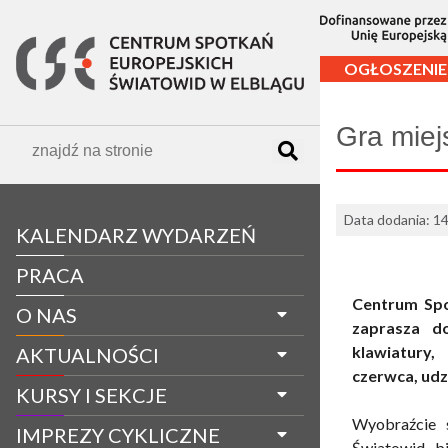
OGŁOSZENIE
Gra miejs
Data dodania: 1
KALENDARZ WYDARZEŃ
PRACA
Centrum Spo
O NAS
zaprasza d
klawiatury,
AKTUALNOŚCI
czerwca, udzi
KURSY I SEKCJE
Wyobraźcie s
IMPREZY CYKLICZNE
Światowid, bi