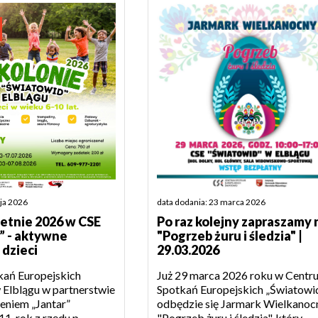
aja 2026
data dodania: 23 marca 2026
letnie 2026 w CSE
Po raz kolejny zapraszamy 
” - aktywne
"Pogrzeb żuru i śledzia" |
 dzieci
29.03.2026
ań Europejskich
Już 29 marca 2026 roku w Centr
 Elblągu w partnerstwie
Spotkań Europejskich „Światowi
eniem „Jantar”
odbędzie się Jarmark Wielkanoc
11. rok z rzędu p...
"Pogrzeb żuru i śledzia", który...