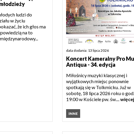
młodzieży
młodych ludzi do
iału w życiu
okazać, że ich głos ma
powiedzią na to
 międzynarodowy...
data dodania: 13 lipca 2026
Koncert Kameralny Pro Mu
Antiqua - 34. edycja
Miłośnicy muzyki klasycznej i
wyjątkowych miejsc ponownie
spotkają się w Tolkmicku. Już w
sobotę, 18 lipca 2026 roku o god
19:00 w Kościele pw. św....
więce
INNE