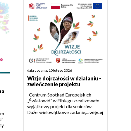
data dodania: 10 lutego 2026
Wizje dojrzałości w działaniu -
zwieńczenie projektu
na
Centrum Spotkań Europejskich
„Światowid” w Elblągu zrealizowało
wyjątkowy projekt dla seniorów.
Duże, wielowątkowe zadanie,...
więcej
um
d”
ny