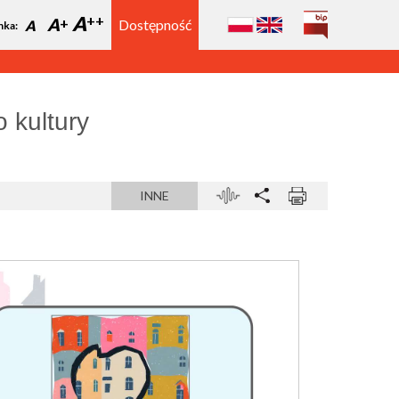
A
A
Dostępność
A
nka:
o kultury
INNE