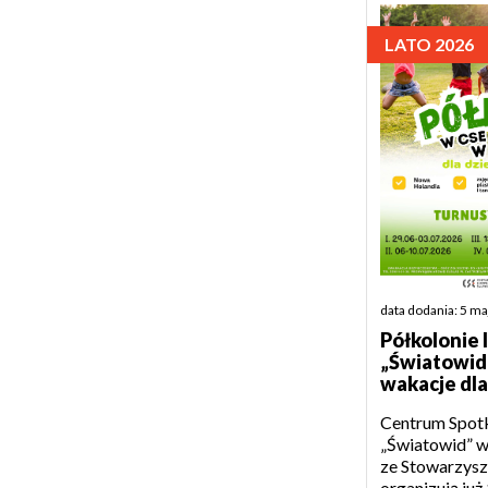
LATO 2026
data dodania: 5 m
Półkolonie 
„Światowid
wakacje dla
Centrum Spotk
„Światowid” w
ze Stowarzysz
organizują już 